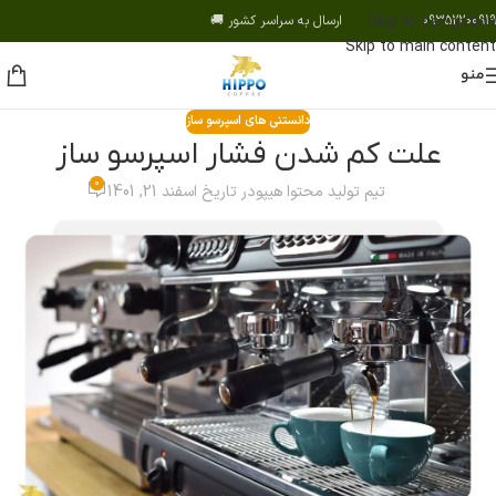
09352200919 ارسال به سراسر کشور 🚚
Skip to navigation
Skip to main content
منو
دانستنی های اسپرسو ساز
علت کم شدن فشار اسپرسو ساز
0
تیم تولید محتوا هیپو
در تاریخ اسفند 21, 1401