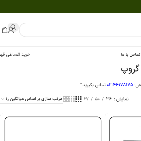
تماس با ما
خرید اقساطی قهو
گروپ
لفن؛
02144178175
تماس بگیرید.”
نمایش
36
50
67