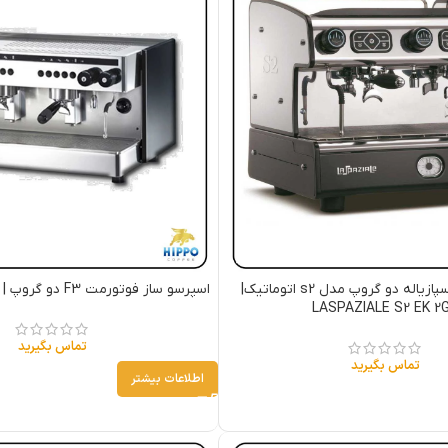
اسپرسو ساز لاسپازیاله دو گروپ مدل s2 اتوماتیک|
اسپرسو ساز فوتورمت F3 دو گروپ | futurmat F3 2gr
LASPAZIALE S2 EK 2
تماس بگیرید
تماس بگیرید
اطلاعات بیشتر