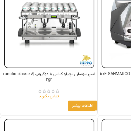
اسپرسوساز رنچیلو کلاس ۸ دوگروپ |rancilio classe 8
2gr
تماس بگیرید
اطلاعات بیشتر