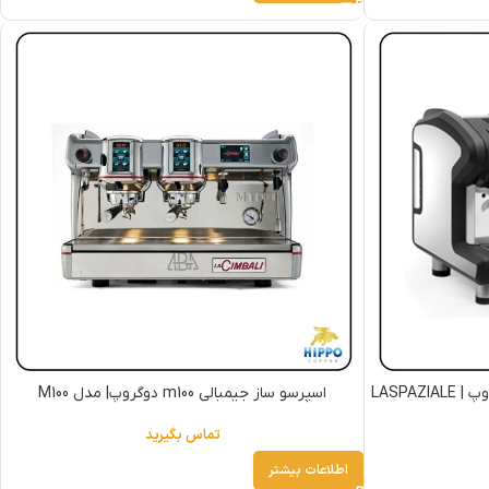
اسپرسو ساز لاسپازیاله مدل S11 دو گروپ | LASPAZIALE
اسپرسو ساز جیمبالی m100 دوگروپ| مدل M100
تماس بگیرید
اطلاعات بیشتر