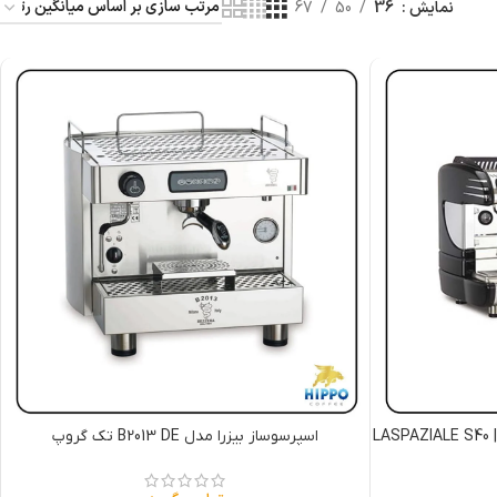
نمایش
36
50
67
اسپرسو ساز لاسپازیاله S40 سه گروپ | LASPAZIALE S40
اسپرسوساز بیزرا مدل B2013 DE تک گروپ