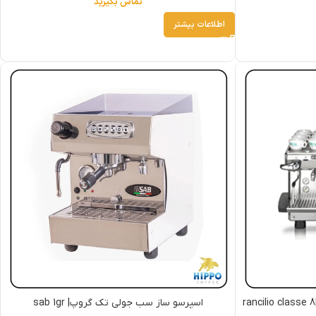
تماس بگیرید
اطلاعات بیشتر
اسپرسوساز رنچیلو کلاس ۸ دوگروپ |rancilio classe 8
اسپرسو ساز سب جولی تک گروپ| sab 1gr