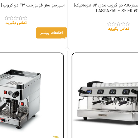
اسپرسو ساز لاسپازیاله دو گروپ مدل s2 اتوماتیک|
اسپرسو ساز فوتورمت F3 دو گروپ | futurmat F3 2gr
LASPAZIALE S2 EK 2
تماس بگیرید
تماس بگیرید
اطلاعات بیشتر