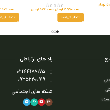
52
تومان
3.990.000
تومان
–
972.000
تومان
3.979.000
انتخاب گزینه ها
انتخاب گزینه
ع
راه های ارتباطی
02144178175
09352200919
عتی
گی
شبکه های اجتماعی
عمده