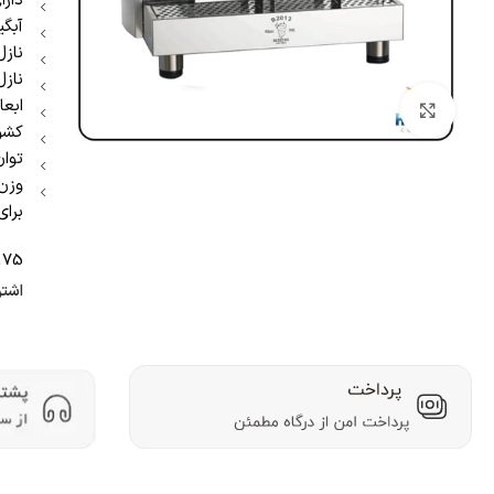
دار
آبگ
نازل
نازل
ابعاد : ۷۵
بزرگنمایی تصویر
کشور
توان 
وزن : ۶۳ ک
برای
175
اشتر