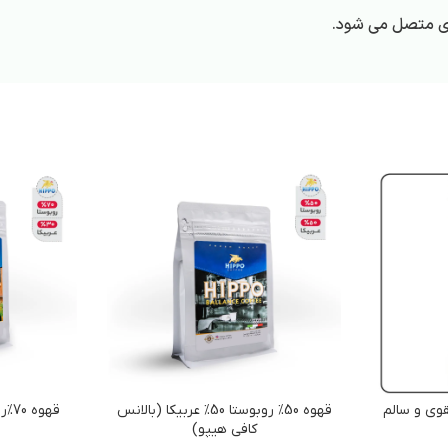
ری متصل می شود.
قوی و سالم
قهوه 50% روبوستا 50% عربیکا (بالانس
کافی هیپو)