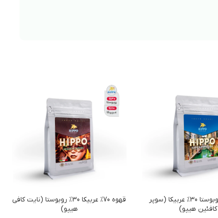
قهوه 70%روبوستا 30% عربیکا (سوپر
قهوه 70% عربیکا 30% روبوستا (نایت کافی
کافئین هیپو)
هیپو)