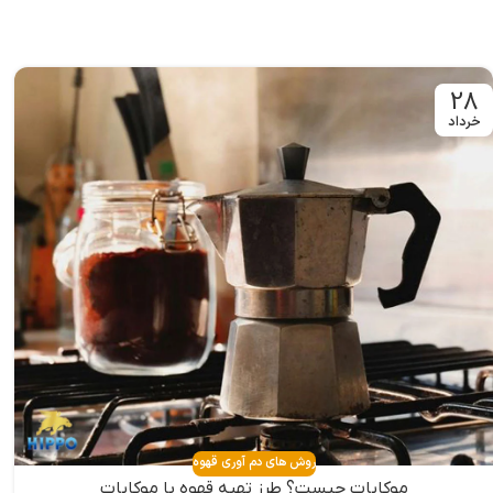
28
خرداد
روش های دم آوری قهوه
موکاپات چیست؟ طرز تهیه قهوه با موکاپات