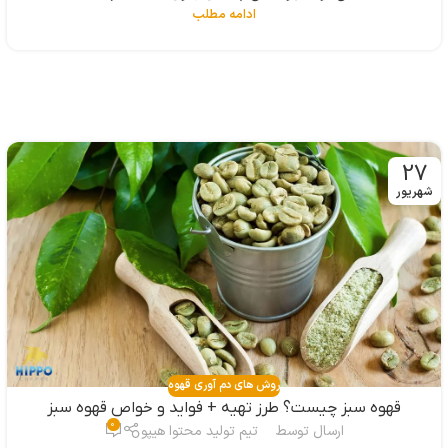
ادامه مطلب
27
شهریور
روش های دم آوری قهوه
قهوه سبز چیست؟ طرز تهیه + فواید و خواص قهوه سبز
0
ارسال توسط
تیم تولید محتوا هیپو