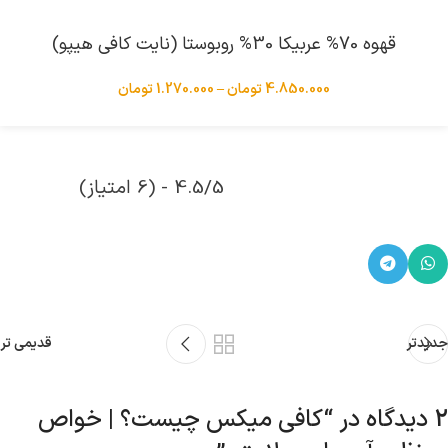
انتخاب گزینه ها
قهوه 70% عربیکا 30% روبوستا (نایت کافی هیپو)
4.850.000
تومان
–
1.270.000
تومان
4.5/5 - (6 امتیاز)
جدیدتر
قدیمی تر
2 دیدگاه در “
کافی میکس چیست؟ | خواص