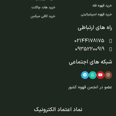
خرید قهوه فله
خرید هات چاکلت
خرید قهوه اسپشیالیتی
خرید کافی میکس
راه های ارتباطی
02144178175
09352200919
شبکه های اجتماعی
عضو در
انجمن قهوه کشور
نماد اعتماد الکترونیک