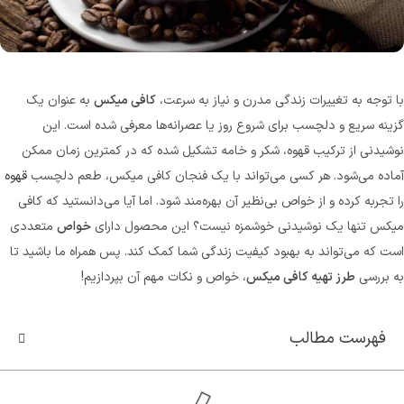
سوپر کافئین هیپو(70%روبوستا)
کاپوچینو هیپ
قوی ترین قهوه ایران
طعمی که ارزش امتحان کرد
با توجه به تغییرات زندگی مدرن و نیاز به سرعت،
کافی میکس
به عنوان یک
مشاهده و خرید
مشاهده و خرید
گزینه سریع و دلچسب برای شروع روز یا عصرانه‌ها معرفی شده است. این
نوشیدنی از ترکیب قهوه، شکر و خامه تشکیل شده که در کمترین زمان ممکن
آماده می‌شود. هر کسی می‌تواند با یک فنجان کافی میکس، طعم دلچسب
قهوه
را تجربه کرده و از خواص بی‌نظیر آن بهره‌مند شود. اما آیا می‌دانستید که کافی
میکس تنها یک نوشیدنی خوشمزه نیست؟ این محصول دارای
خواص
متعددی
است که می‌تواند به بهبود کیفیت زندگی شما کمک کند. پس همراه ما باشید تا
به بررسی
طرز تهیه کافی میکس
، خواص و نکات مهم آن بپردازیم!
فهرست مطالب