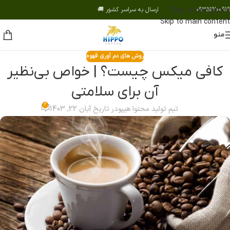
09352200919 ارسال به سراسر کشور 🚚
Skip to navigation
Skip to main content
منو
روش های دم آوری قهوه
کافی میکس چیست؟ | خواص بی‌نظیر
آن برای سلامتی
2
تیم تولید محتوا هیپو
در تاریخ آبان 22, 1403