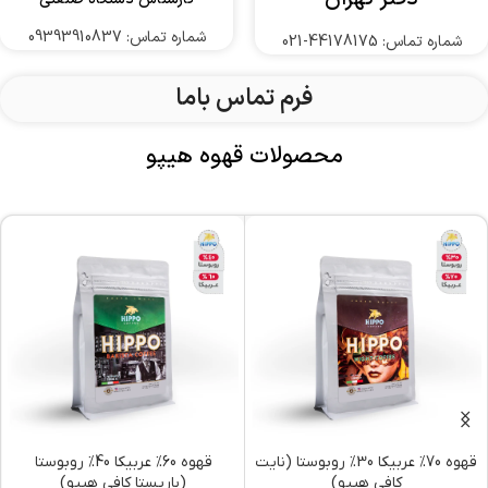
شماره تماس: 09393910837
شماره تماس: 44178175-021
فرم تماس باما
محصولات قهوه هیپو
قهوه 70% عربیکا 30% روبوستا (نایت
قهوه 60% عربیکا 40% روبوستا
کافی هیپو)
(باریستا کافی هیپو)