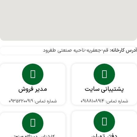
آدرس کارخانه:
قم-جعفریه-ناحیه صنعتی طغرود
پشتیبانی سایت
مدیر فروش
شماره تماس: 09188108914
شماره تماس: 09352200919
دفتر تهران
کارشناس دستگاه صنعتی