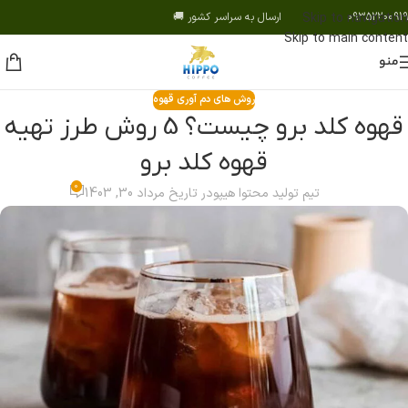
09352200919 ارسال به سراسر کشور 🚚
Skip to navigation
Skip to main content
منو
روش های دم آوری قهوه
قهوه کلد برو چیست؟ 5 روش طرز تهیه
قهوه کلد برو
0
تیم تولید محتوا هیپو
در تاریخ مرداد 30, 1403