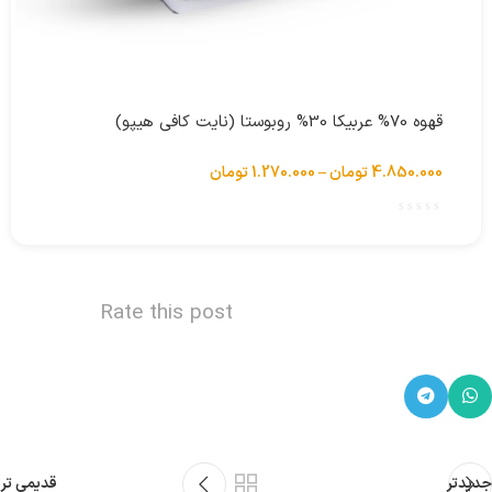
انتخاب گزینه ها
قهوه 70% عربیکا 30% روبوستا (نایت کافی هیپو)
4.850.000
تومان
–
1.270.000
تومان
Rate this post
جدیدتر
قدیمی تر