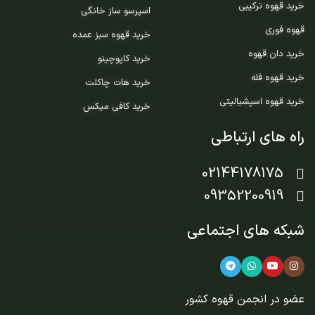
خرید قهوه ترکیبی
اسپرسو ساز خانگی
قهوه فوری
خرید قهوه سبز عمده
خرید دان قهوه
خرید کاپوچینو
خرید قهوه فله
خرید هات چاکلت
خرید قهوه اسپشیالیتی
خرید کافی میکس
راه های ارتباطی
02144178175
09352200919
شبکه های اجتماعی
عضو در
انجمن قهوه کشور