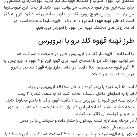
مقداری آب، قهوه، آسیاب و دستگاه قهوه‌ساز نیاز دارید. قهوه‌سازهای مختلفی را
برای تهیه این نوع قهوه دلچسب می‌توانید تهیه کنید. از جمله این قهوه‌سازها
می‌توان به ایروپرس، فرنچ پرس، کلد برو تاور و سایفون اشاره کرد. لازم به ذکر
است که
طرز تهیه قهوه کلد برو
با هر یک از قهوه‌سازها متفاوت است. در
ادامه، روش‌های مختلف تهیه این قهوه را آموزش می‌دهیم.
طرز تهیه قهوه کلد برو با ایروپرس
با استفاده از قهوه‌ساز کلد برو ایرو پرس حتی در طبیعت و مسافرت هم
می‌توانید قهوه کلد برو را امتحان کنید. برای تهیه این نوع قهوه با ایرو پرس به
16 گرم قهوه مخصوص نیاز دارید. در ادامه،
طرز تهیه قهوه کلد برو با ایرو
پرس
به صورت زیر است:
ابتدا 16 گرم قهوه را پودر کرده و داخل محفظه ایروپرس بریزید.
آب را به اندازه‌ای داخل دستگاه اضافه کنید که به سطح شماره 2 برسد.
برای تهیه این قهوه با ایروپرس باید 1 دقیقه‌ قهوه و آب را با هم مخلوط کنید.
توجه داشته باشید که انجام این کار برای تهیه قهوه سرد دم اهمیت زیادی
دارد و بر کیفیت آن تاثیر می‌گذارد.
در مرحله بعد لازم است پیستون را فشار داده و فنجانتان را در محل
مخصوص قرار دهید.
برای تهیه قهوه سرد دم با ایروپرس باید 24 ساعت صبر کنید و این دستگاه را