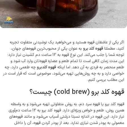
سوپر کافئین هیپو(70%روبوستا)
کاپوچینو هیپ
قوی ترین قهوه ایران
طعمی که ارزش امتحان کرد
مشاهده و خرید
مشاهده و خرید
اگر یکی از عاشقان قهوه هستید و می‌خواهید یک نوشیدنی متفاوت تجربه
کنید، مطمئنا
قهوه کلد برو
به عنوان یکی از محبوب‌ترین قهوه‌های جهان،
توجه شما را جلب می‌کند. این نوع قهوه به 12 ساعت دم کشیدن نیاز دارد؛
این مدت زمان کافی است تا تمام طعم و عصاره قهوه‌تان وارد آب شود و
طعم منحصر به فردی به آن دهد. اما اینکه
قهوه کلدبرو
چه طعمی دارد، چه
خواصی دارد و به چه روش‌هایی تهیه می‌شود، موضوعی است که قرار است در
این مطلب بررسی کنیم.
قهوه کلد برو (cold brew) چیست؟
قهوه کلد برو یا قهوه سرد دم، به روش متفاوتی تهیه می‌شود و به واسطه
همین روش، طعم و خواص ویژه‌ای دارد. قهوه کلد برو به 12 ساعت دم‌آوری
نیاز دارد. این قهوه در اندازه نسبتا درشتی آسیاب می‌شود و مانند قهوه‌های
معمولی به پودر شدن نیازی ندارد. بعد از پودر کردن قهوه، آن را داخل