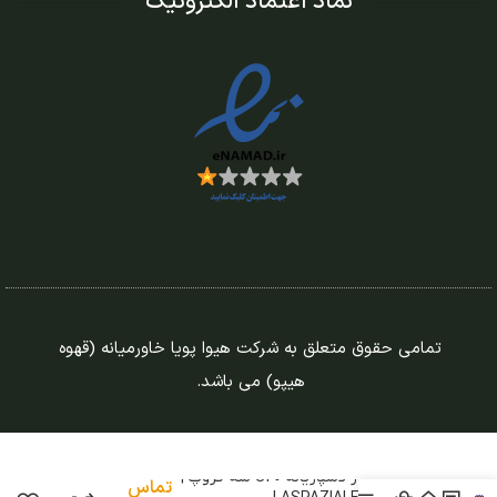
نماد اعتماد الکترونیک
تمامی حقوق متعلق به شرکت هیوا پویا خاورمیانه (قهوه
هیپو) می باشد.
اسپرسو ساز لاسپازیاله S40 سه گروپ |
تماس