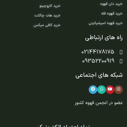
خرید دان قهوه
خرید کاپوچینو
خرید قهوه فله
خرید هات چاکلت
خرید قهوه اسپشیالیتی
خرید کافی میکس
راه های ارتباطی
02144178175
09352200919
شبکه های اجتماعی
عضو در
انجمن قهوه کشور