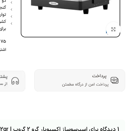
دو 
گنجای
توان ا
کشور
برای
بزرگنمایی تصویر
175
اشتر
1 دیدگاه برای
اسپرسوساز اکسپوبار گرو 2 گروپ | Expobar grau 2gr