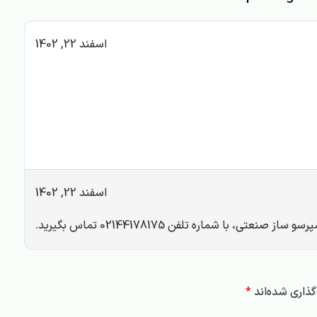
اسفند 22, 1402
اسفند 22, 1402
پرسو ساز صنعتی
، با شماره تلفن 02144178175 تماس بگیرید.
ذاری شده‌اند
*