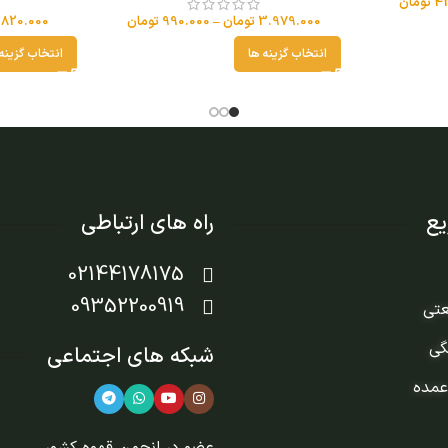
42
تومان
3.979.000
تومان
–
990.000
تومان
820.000
انتخاب گزینه ها
انتخاب گزینه
ع
راه های ارتباطی
02144178175
09352200919
عتی
گی
شبکه های اجتماعی
عمده