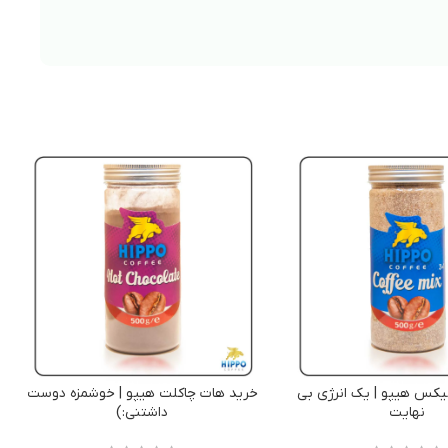
یکس هیپو | یک انرژی بی
خرید هات چاکلت هیپو | خوشمزه دوست
نهایت
داشتنی:)