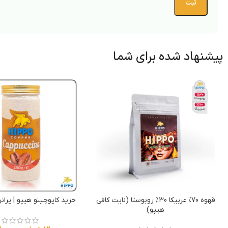
پیشنهاد شده برای شما
قهوه 70% عربیکا 30% روبوستا (نایت کافی
خرید کاپوچینو هیپو | پران
هیپو)