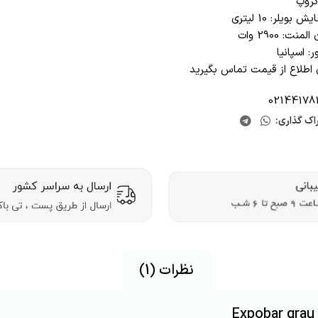
گروپ
ش بویلر: 10 لیتری
لمنت: 2900 وات
: اسپانیا
 اطلاع از قیمت تماس بگیرید
02144178
اک گذاری:
نظرات (1)