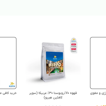
رژی و مقوی
قهوه 70%روبوستا 30% عربیکا (سوپر
خرید کافی م
کافئین هیپو)