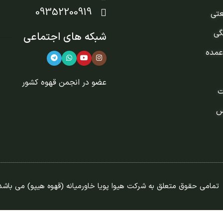
09352200919
عتی
گی
شبکه های اجتماعی
عمده
عضو در
انجمن قهوه کشور
ت
س
تمامی حقوق متعلق به شرکت هیوا پویا خاورمیانه (قهوه هیپو) می باشد