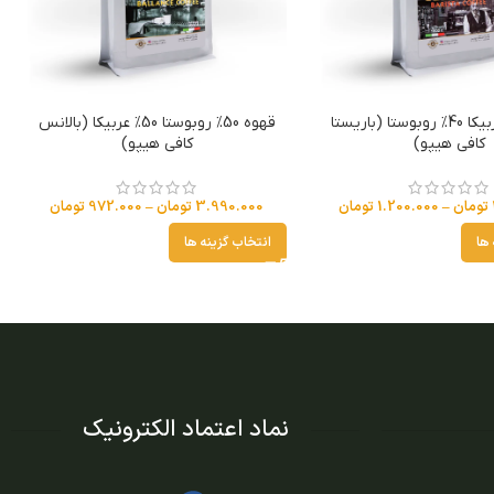
قهوه 60% عربیکا 40% روبوستا (باریستا
قهوه 50% روبوستا 50% عربیکا (بالانس
کافی هیپو)
کافی هیپو)
تومان
–
1.200.000
تومان
3.990.000
تومان
–
972.000
تومان
 ها
انتخاب گزینه ها
نماد اعتماد الکترونیک