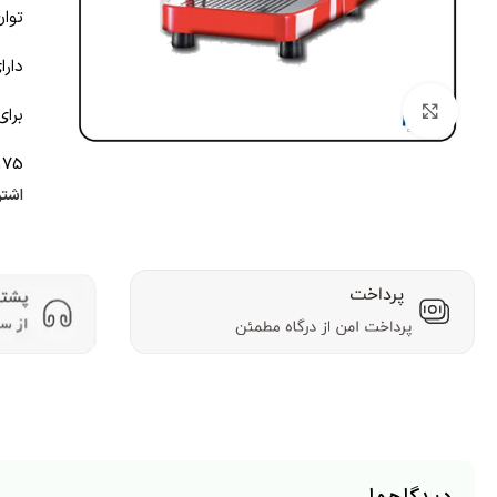
توان ا
دارا
بزرگنمایی تصویر
برای
175
اشتر