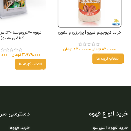
خرید کاپوچینو هیپو | پرانرژی و مقوی
قهوه 70%رو
کافئین هیپو)
820.000
تومان
–
420.000
تومان
3.979.000
تومان
–
.000
انتخاب گزینه ها
انتخاب گزینه ها
خرید انواع قهوه
دسترسی سری
خرید قهوه اسپرسو
خرید قهوه