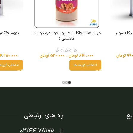
بوستا 30% عربیکا (سوپر
خرید هات چاکلت هیپو | خوشمزه دوست
داشتنی:)
990
تومان
840.000
تومان
–
520.000
تومان
4.250.000
انتخاب گزینه ها
انتخاب گزینه
ع
راه های ارتباطی
02144178175