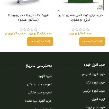
خرید چای کرک اصل هندی ✅ پر
قهوه 30% عربیکا 70% روبوستا
انرژی و مقوی
(سناتور هیپو)
1.709.000
تومان
2.898.000
تومان
–
790.000
تومان
انتخاب گزینه ها
انتخاب گزینه ها
دسترسی سریع
خرید انواع قهوه
خرید قهوه اسپرسو
خرید قهوه
خرید قهوه ترک
اسپرسو ساز صنعتی
خرید قهوه ترکیبی
اسپرسو ساز خانگی
قهوه فوری
خرید قهوه سبز عمده
خرید دان قهوه