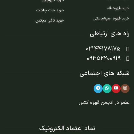
خرید کاپوچینو
خرید قهوه فله
خرید هات چاکلت
خرید قهوه اسپشیالیتی
خرید کافی میکس
راه های ارتباطی
02144178175
09352200919
شبکه های اجتماعی
عضو در
انجمن قهوه کشور
نماد اعتماد الکترونیک