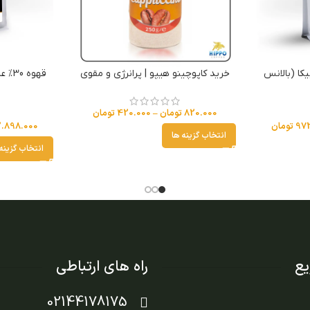
وبوستا 50% عربیکا (بالانس
خرید کاپوچینو هیپو | پرانرژی و مقوی
820.000
تومان
–
420.000
تومان
972
تومان
2.898.000
انتخاب گزینه ها
انتخاب گزینه
ع
راه های ارتباطی
02144178175