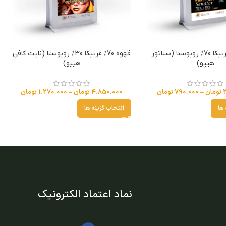
قهوه 30% عربیکا 70% روبوستا (سناتور
قهوه 70% عربیکا 30% روبوستا (نایت کافی
هیپو)
هیپو)
تومان
–
790.000
تومان
4.850.000
تومان
–
1.270.000
تومان
 ها
انتخاب گزینه ها
نماد اعتماد الکترونیک