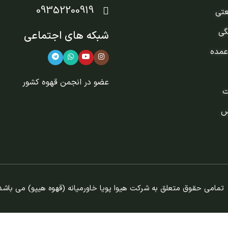
09352200919
عتی
گی
شبکه های اجتماعی
عمده
عضو در
انجمن قهوه کشور
ت
س
تمامی حقوق متعلق به شرکت هیوا پویا خاورمیانه (قهوه هیپو) می باشد