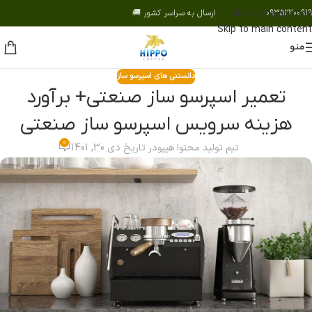
09352200919 ارسال به سراسر کشور 🚚
Skip to navigation
Skip to main content
منو
دانستنی های اسپرسو ساز
تعمیر اسپرسو ساز صنعتی+ برآورد
هزینه سرویس اسپرسو ساز صنعتی
0
تیم تولید محتوا هیپو
در تاریخ دی 30, 1401