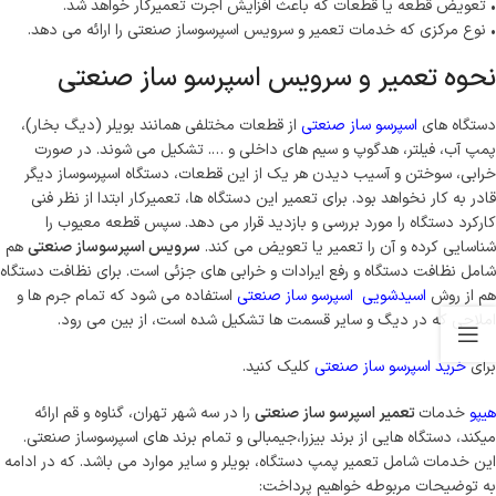
• تعویض قطعه یا قطعات که باعث افزایش اجرت تعمیرکار خواهد شد.
• نوع مرکزی که خدمات تعمیر و سرویس اسپرسوساز صنعتی را ارائه می دهد.
نحوه تعمیر و سرویس اسپرسو ساز صنعتی
دستگاه های
اسپرسو ساز صنعتی
از قطعات مختلفی همانند بویلر (دیگ بخار)،
پمپ آب، فیلتر، هدگوپ و سیم های داخلی و …. تشکیل می شوند. در صورت
خرابی، سوختن و آسیب دیدن هر یک از این قطعات، دستگاه اسپرسوساز دیگر
قادر به کار نخواهد بود. برای تعمیر این دستگاه ها، تعمیرکار ابتدا از نظر فنی
کارکرد دستگاه را مورد بررسی و بازدید قرار می دهد. سپس قطعه معیوب را
شناسایی کرده و آن را تعمیر یا تعویض می کند.
سرویس اسپرسوساز صنعتی
هم
شامل نظافت دستگاه و رفع ایرادات و خرابی های جزئی است. برای نظافت دستگاه
هم از روش
اسیدشویی اسپرسو ساز صنعتی
استفاده می شود که تمام جرم ها و
املاحی که در دیگ و سایر قسمت ها تشکیل شده است، از بین می رود.
برای
خرید اسپرسو ساز صنعتی
کلیک کنید.
هیپو
خدمات
تعمیر اسپرسو ساز صنعتی
را در سه شهر تهران، گناوه و قم ارائه
میکند، دستگاه هایی از برند بیزرا،جیمبالی و تمام برند های اسپرسوساز صنعتی.
این خدمات شامل تعمیر پمپ دستگاه، بویلر و سایر موارد می باشد. که در ادامه
به توضیحات مربوطه خواهیم پرداخت: