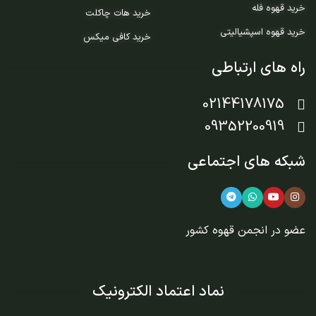
خرید قهوه فله
خرید هات چاکلت
خرید قهوه اسپشیالیتی
خرید کافی میکس
راه های ارتباطی
02144178175
09352200919
شبکه های اجتماعی
عضو در
انجمن قهوه کشور
نماد اعتماد الکترونیک