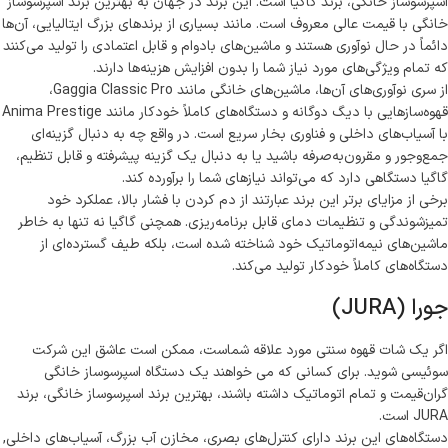
اسپرسوساز خانگی، برند گاگیا است. این برند در جهان به بهترین برند اسپرسوساز
خانگی با قیمت عالی معروف است. مانند بسیاری از برندهای بزرگ ایتالیایی، آن‌ها
دائماً در حال نوآوری هستند و ماشین‌های بادوام و قابل اعتمادی را تولید می‌کنند
که تمام ویژگی‌های مورد نیاز شما را بدون افزایش هزینه‌ها دارند.
از سری نوآوری‌های آن‌ها، ماشین‌های خانگی مانند Gaggia Classic Pro،
قهوه‌سازهایی با دیگ دوگانه و دستگاه‌های کاملاً خودکار مانند Anima Prestige
با آسیاب‌های داخلی و فناوری بخار سریع است. در واقع چه به دنبال گزینه‌ای
جمع‌وجور و مقرون‌به‌صرفه باشید یا به دنبال یک گزینه پیشرفته و قابل تنظیم،
گاگیا دستگاهی دارد که می‌تواند نیازهای شما را برآورده کند.
برخی از مزایای برتر این برند عبارتند از دم کردن با فشار بالا، عملکرد خود
تمیزشوندگی و تنظیمات دمای قابل برنامه‌ریزی. همچنی گاگیا نه تنها به خاطر
ماشین‌های نیمه‌اتوماتیک خود شناخته شده است، بلکه طیف گسترده‌ای از
دستگاه‌های کاملاً خودکار تولید می‌کند.
جورا (JURA)
اگر یک شات قهوه سنتی مورد علاقه شماست، ممکن است عاشق این شرکت
سوئیسی شوید. برای کسانی که می خواهند یک دستگاه اسپرسوساز خانگی
گران‌قیمت و تمام اتوماتیک داشته باشند، بهترین برند اسپرسوساز خانگی، برند
JURA است.
دستگاه‌های این برند دارای کنترل‌های بصری، مخازن آب بزرگ، آسیاب‌های داخلی,