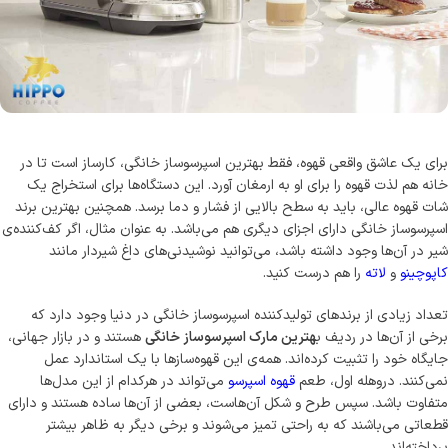
سوپر کافئین هیپو(70%روبوستا)
کاپوچینو هیپ
قوی ترین قهوه ایران
طعمی که ارزش امتحان کرد
مشاهده و خرید
مشاهده و خرید
برای یک عاشق واقعی قهوه، فقط بهترین اسپرسوساز خانگی، کارساز است تا در
خانه هم لذت قهوه را برای او به ارمغان آورد. این دستگاه‌ها برای استخراج یک
شات قهوه عالی، باید به سطح بالایی از فشار و دما برسد. همچنین بهترین برند
اسپرسوساز خانگی دارای اجزای دیگری هم می‌باشد. به عنوان مثال، اگر کف‌کننده‌ی
شیر در آن‌ها وجود داشته باشد، می‌توانید نوشیدنی‌های داغ شیردار مانند
کاپوچینو
و
لاته
را هم درست کنید.
تعداد زیادی از برندهای تولیدکننده اسپرسوساز خانگی در دنیا وجود دارد که
برخی از آن‌ها در ردیف ب
هترین مارک اسپرسوساز خانگی
هستند و در بازار جهانی،
جایگاه خود را تثبیت کرده‌اند. همه‌ی این قهوه‌سازها با یک استاندارد عمل
نمی‌کنند. دروهله اول، طعم
قهوه اسپرسو
می‌تواند در هرکدام از این مدل‌ها
متفاوت باشد. سپس طرح و شکل آن‌هاست، بعضی از آن‌ها ساده هستند و دارای
قطعاتی می‌باشند که به راحتی تمیز می‌شوند و برخی دیگر به ظاهر بیشتر
پرداخته‌اند.