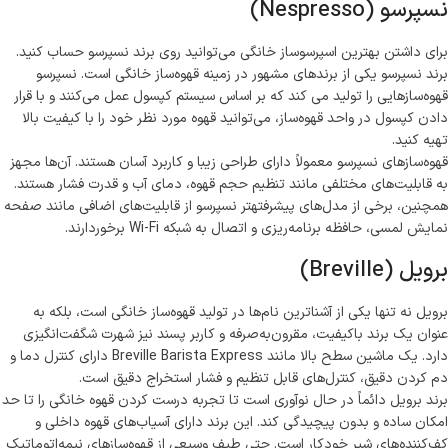
نسپرسو (Nespresso)
برای داشتن بهترین اسپرسوساز خانگی می‌توانید روی برند نسپرسو حساب کنید.
برند نسپرسو یکی از برندهای مشهور در زمینه قهوه‌ساز خانگی است. نسپرسو
قهوه‌سازهایی را تولید می کند که بر اساس سیستم کپسول عمل می‌کنند و با قرار
دادن کپسول در واحد قهوه‌ساز، می‌توانید قهوه مورد نظر خود را با کیفیت بالا
تهیه کنید.
قهوه‌سازهای نسپرسو معمولاً دارای طراحی زیبا و کاربرد آسان هستند. آن‌ها مجهز
به قابلیت‌های مختلفی مانند تنظیم حجم قهوه، دمای آب و قدرت فشار هستند.
همچنین، برخی از مدل‌های پیشرفته‍تر نسپرسو از قابلیت‌های اضافی مانند صفحه
نمایش لمسی، حافظه برنامه‌ریزی و اتصال به شبکه Wi-Fi برخوردارند.
برویل (Breville)
برویل نه تنها یکی از آشناترین نام‌ها در تولید قهوه‌ساز خانگی است، بلکه به
عنوان یک برند باکیفیت، مقرون‌به‌صرفه و کاربر پسند نیز شهرت شگفت‌انگیزی
دارد. یک ماشین سطح بالا مانند Breville Barista Express دارای کنترل دما و
دم کردن دقیق، کنترل‌های قابل تنظیم و فشار استخراج دقیق است.
برند برویل دائماً در حال نوآوری است تا تجربه درست کردن قهوه خانگی را تا حد
امکان ساده و بدون پیچیدگی کند. این برند دارای آسیاب‌های قهوه داخلی و
کف‌کننده‌های شیر خودکار است. حتی طیف وسیعی از قهوه‌سازهای نیمه‌اتوماتیک