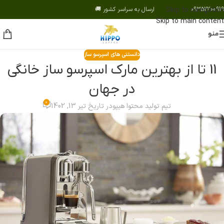
09352200919 ارسال به سراسر کشور 🚚
Skip to navigation
Skip to main content
منو
دانستنی های اسپرسو ساز
11 تا از بهترین مارک اسپرسو ساز خانگی
در جهان
0
تیم تولید محتوا هیپو
در تاریخ تیر 13, 1402