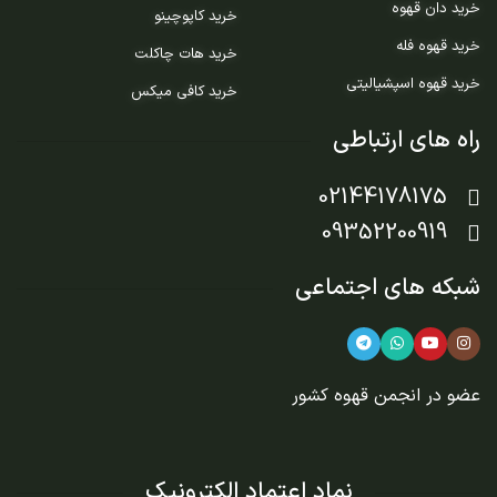
خرید دان قهوه
خرید کاپوچینو
خرید قهوه فله
خرید هات چاکلت
خرید قهوه اسپشیالیتی
خرید کافی میکس
راه های ارتباطی
02144178175
09352200919
شبکه های اجتماعی
عضو در
انجمن قهوه کشور
نماد اعتماد الکترونیک