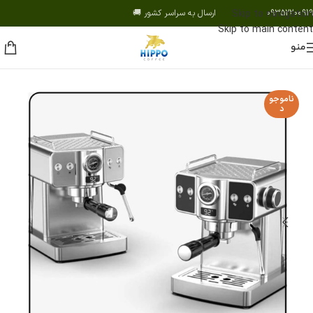
09352200919 ارسال به سراسر کشور 🚚
Skip to navigation
Skip to main content
منو
ناموجو
د