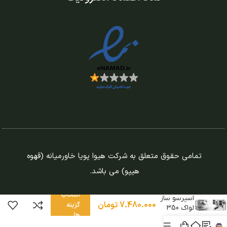
تمامی حقوق متعلق به شرکت هیوا پویا خاورمیانه (قهوه
هیپو) می باشد.
دستگاه
انتخاب
اسپرسو ساز
7.480.000
تومان
گزینه
لواک 350
ها