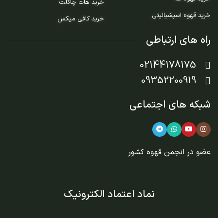
خرید هات چاکلت
خرید قهوه اسپشیالیتی
خرید کافی میکس
راه های ارتباطی
02144178175
09352200919
شبکه های اجتماعی
عضو در
انجمن قهوه کشور
نماد اعتماد الکترونیک