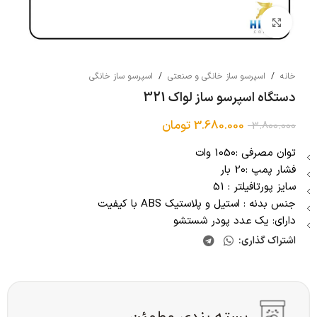
بزرگنمایی تصویر
خانه
/
اسپرسو ساز خانگی و صنعتی
/
اسپرسو ساز خانگی
دستگاه اسپرسو ساز لواک 321
3.680.000
تومان
3.800.000
توان مصرفی :1050 وات
فشار پمپ :20 بار
سایز پورتافیلتر : 51
جنس بدنه : استیل و پلاستیک ABS با کیفیت
دارای: یک عدد پودر شستشو
اشتراک گذاری: