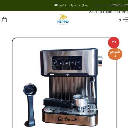
09352200919 ارسال به سراسر کشور 🚚
Skip to navigation
Skip to main content
منو
-3%
ناموجو
د