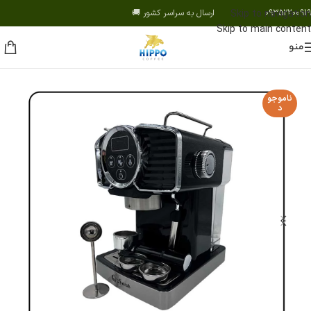
09352200919 ارسال به سراسر کشور 🚚
Skip to navigation
Skip to main content
منو
ناموجو
د