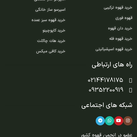
خرید قهوه ترکیبی
اسپرسو ساز خانگی
قهوه فوری
خرید قهوه سبز عمده
خرید دان قهوه
خرید کاپوچینو
خرید قهوه فله
خرید هات چاکلت
خرید قهوه اسپشیالیتی
خرید کافی میکس
راه های ارتباطی
02144178175
09352200919
شبکه های اجتماعی
عضو در
انجمن قهوه کشور