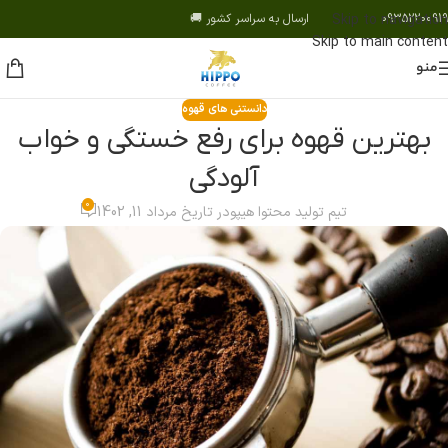
09352200919 ارسال به سراسر کشور 🚚
Skip to navigation
Skip to main content
منو
دانستنی های قهوه
بهترین قهوه برای رفع خستگی و خواب
آلودگی
0
تیم تولید محتوا هیپو
در تاریخ مرداد 11, 1402