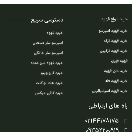
دسترسی سریع
خرید انواع قهوه
خرید قهوه اسپرسو
خرید قهوه
خرید قهوه ترک
اسپرسو ساز صنعتی
خرید قهوه ترکیبی
اسپرسو ساز خانگی
قهوه فوری
خرید قهوه سبز عمده
خرید دان قهوه
خرید کاپوچینو
خرید قهوه فله
خرید هات چاکلت
خرید قهوه اسپشیالیتی
خرید کافی میکس
راه های ارتباطی
02144178175
09352200919