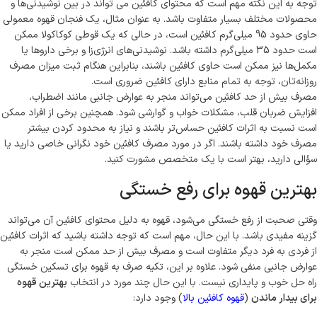
توجه به این نکته مهم است که محتوای کافئین می تواند در بین نوشیدنی‌ها و
محصولات مختلف بسیار متفاوت باشد. به عنوان مثال، یک فنجان قهوه معمولی
حاوی حدود 95 میلی‌گرم کافئین است، در حالی که یک قوطی کوکاکولا ممکن
است حدود 35 میلی‌گرم داشته باشد. نوشیدنی‌های انرژی‌زا و برخی داروها یا
مکمل‌ها نیز ممکن است حاوی کافئین باشند، بنابراین هنگام ثبت میزان مصرف
روزانه‌تان، توجه به تمام منابع دارای کافئین ضروری است.
مصرف بیش از حد کافئین می‌تواند منجر به عوارض جانبی مانند اضطراب،
افزایش ضربان قلب، مشکلات خواب و گوارشی شود. همچنین برخی از افراد ممکن
است نسبت به اثرات کافئین حساس‌تر باشند و نیاز به محدود کردن بیشتر
مصرف خود داشته باشند. اگر در مورد مصرف کافئین خود نگرانی خاصی دارید یا
سؤالی دارید، بهتر است با یک متخصص مشورت کنید.
بهترین قهوه برای رفع خستگی
وقتی صحبت از رفع خستگی می‌شود، قهوه به دلیل محتوای کافئین آن می‌تواند
گزینه مفیدی باشد. با این حال، مهم است که توجه داشته باشید که اثرات کافئین
از فردی به فرد دیگر متفاوت است و مصرف بیش از حد ممکن است منجر به
عوارض جانبی منفی شود. علاوه بر این، تکیه صرف به قهوه برای تسکین خستگی
راه حل خوب و پایداری نیست. با این حال چند مورد در انتخاب
بهترین قهوه
برای بیدار ماندن
(
قهوه کافئین بالا
) وجود دارد: