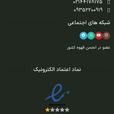
02144178175
09352200919
شبکه های اجتماعی
عضو در
انجمن قهوه کشور
نماد اعتماد الکترونیک