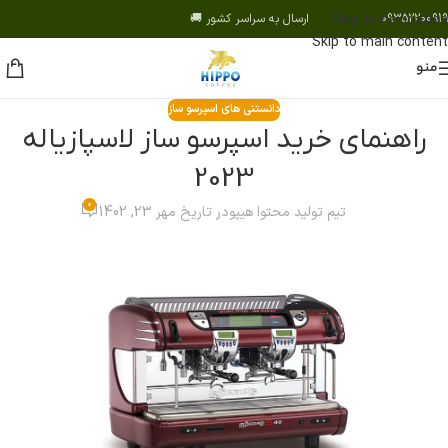
09352200919 ارسال به سراسر کشور 🚚
Skip to navigation
Skip to main content
منو
دانستنی های اسپرسو ساز
راهنمای خرید اسپرسو ساز لاسپازیاله
2023
0
تیم تولید محتوا هیپو
در تاریخ مهر 23, 1402