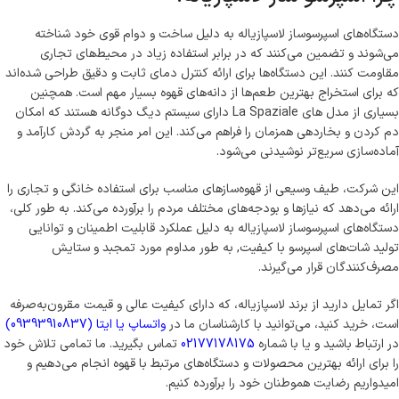
دستگاه‌های اسپرسوساز لاسپازیاله به دلیل ساخت و دوام قوی خود شناخته
می‌شوند و تضمین می‌کنند که در برابر استفاده زیاد در محیط‌های تجاری
مقاومت کنند. این دستگاه‌ها برای ارائه کنترل دمای ثابت و دقیق طراحی شده‌اند
که برای استخراج بهترین طعم‌ها از دانه‌های قهوه بسیار مهم است. همچنین
بسیاری از مدل های La Spaziale دارای سیستم دیگ دوگانه هستند که امکان
دم کردن و بخاردهی همزمان را فراهم می‌کند. این امر منجر به گردش کارآمد و
آماده‌سازی سریع‌تر نوشیدنی می‌شود.
این شرکت، طیف وسیعی از قهوه‌سازهای مناسب برای استفاده خانگی و تجاری را
ارائه می‌دهد که نیازها و بودجه‌های مختلف مردم را برآورده می‌کند. به طور کلی،
دستگاه‌های اسپرسوساز لاسپازیاله به دلیل عملکرد قابلیت اطمینان و توانایی
تولید شات‌های اسپرسو با کیفیت, به طور مداوم مورد تمجبد و ستایش
مصرف‌کنندگان قرار می‌گیرند.
اگر تمایل دارید از برند لاسپازیاله، که دارای کیفیت عالی و قیمت مقرون‌به‌صرفه
است، خرید کنید، می‌توانید با کارشناسان ما در
واتساپ یا ایتا (09393910837)
در ارتباط باشید و یا با شماره
02177178175
تماس بگیرید. ما تمامی تلاش خود
را برای ارائه بهترین محصولات و دستگاه‌های مرتبط با قهوه انجام می‌دهیم و
امیدواریم رضایت هموطنان خود را برآورده کنیم.