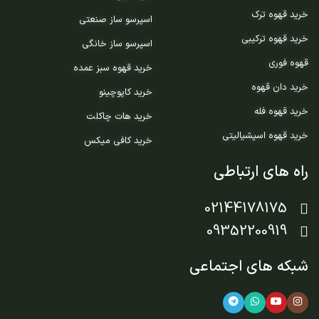
خرید قهوه ترک
اسپرسو ساز صنعتی
خرید قهوه ترکیبی
اسپرسو ساز خانگی
قهوه فوری
خرید قهوه سبز عمده
خرید دان قهوه
خرید کاپوچینو
خرید قهوه فله
خرید هات چاکلت
خرید قهوه اسپشیالیتی
خرید کافی میکس
راه های ارتباطی
02144178175
09352200919
شبکه های اجتماعی