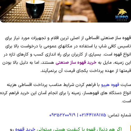
سوپر کافئین هیپو(70%روبوستا)
کاپوچینو هیپ
قوی ترین قهوه ایران
طعمی که ارزش امتحان کرد
مشاهده و خرید
مشاهده و خرید
قهوه ساز صنعتی اقساطی
از اصلی ­ترین اقلام و تجهیزات مورد نیاز برای
تاسیس کافی شاپ یا استفاده در مکان­های عمومی با درخواست بالا برای
انواع قهوه است. بسیاری از کاربران برای راه­ اندازی کسب ­و کارهای تازه در
این زمینه، مایل به
خرید قهوه ساز صنعتی
هستند، اما به ­دلیل بالا بودن
قیمت­ها از عهده پرداخت یکجای قیمت آن برنمی­آیند.
سایت
قهوه هیپو
با فراهم کردن شرایط مناسب پرداخت اقساطی هزینه
انواع دستگاه های قهوه­ساز، زمینه را برای انجام آسان این خرید فراهم کرده
است.
شماره تماس:
02144178175
| 09352200919
اگر هم دنبال قهوه با کیفیت هستی میتوانی
خرید قهوه
رو