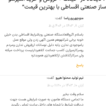
ساز صنعتی اقساطی با بهترین قیمت
”
منوچهرپورپاسا
گفت:
آبان 8, 1403 در 4:06 ق.ظ
باسلام اگرواقعادستگاه صنعتی روباشرایط اقساطی بدن خیلی
خوبه برخی شرکتهوهم همین اگهی زدن ولی موقع عمل
یاموجودی ندارن یابه دلیل نوسانات ارزفروش ندارن ومردم
روسرکارمیزارن کاسب جماعت کلاهبردارنیست پرداخت میکنه
ولی سرکارگذاشتن ازکلاهبرداری هموبدتره
پاسخ
تیم تولید محتوا هیپو
گفت:
آبان 10, 1403 در 11:20 ب.ظ
سلام وقت بخیر
ما تمامی دستگاه هامون به صورت شرایطی هست جهت
دریافت شرایط با شماره های داخل سایت تماس بگیرید