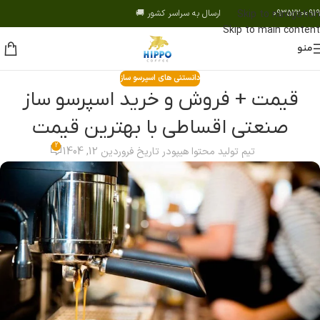
09352200919 ارسال به سراسر کشور 🚚
Skip to navigation
Skip to main content
منو
دانستنی های اسپرسو ساز
قیمت + فروش و خرید اسپرسو ساز
صنعتی اقساطی با بهترین قیمت
2
تیم تولید محتوا هیپو
در تاریخ فروردین 12, 1404