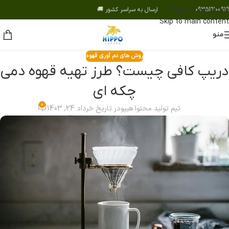
09352200919 ارسال به سراسر کشور 🚚
Skip to navigation
Skip to main content
منو
روش های دم آوری قهوه
دریپ کافی چیست؟ طرز تهیه قهوه دمی
چکه ای
0
تیم تولید محتوا هیپو
در تاریخ خرداد 24, 1403