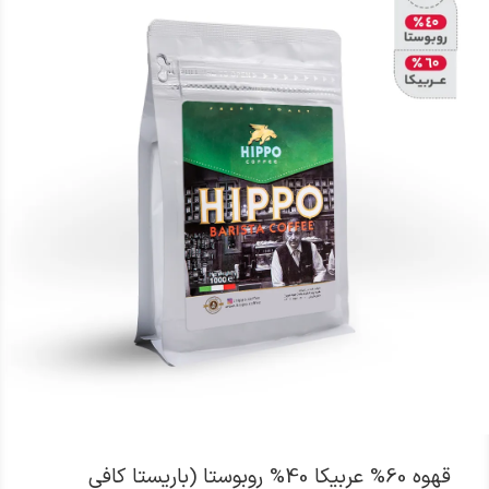
انتخاب گزینه ها
قهوه 60% عربیکا 40% روبوستا (باریستا کافی