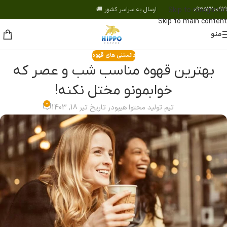
09352200919 ارسال به سراسر کشور 🚚
Skip to navigation
Skip to main content
منو
دانستنی های قهوه
بهترین قهوه مناسب شب و عصر که
خوابمونو مختل نکنه!
0
تیم تولید محتوا هیپو
در تاریخ تیر 18, 1403