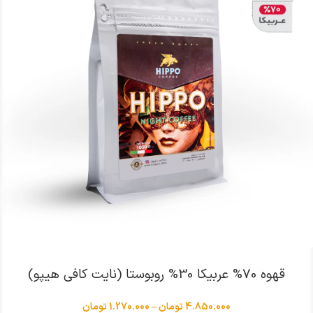
انتخاب گزینه ها
قهوه 70% عربیکا 30% روبوستا (نایت کافی هیپو)
4.850.000
تومان
–
1.270.000
تومان