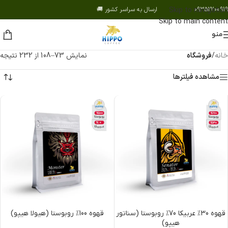
09352200919 ارسال به سراسر کشور 🚚
Skip to navigation
Skip to main content
منو
خانه
/
فروشگاه
نمایش 73–108 از 232 نتیجه
مشاهده فیلترها
قهوه 30% عربیکا 70% روبوستا (سناتور
قهوه 100% روبوستا (هیولا هیپو)
هیپو)