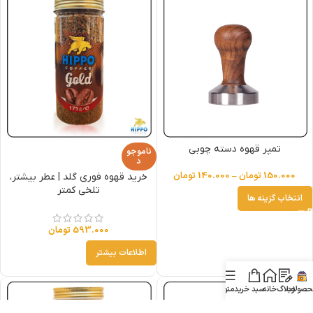
تمپر قهوه دسته چوبی
ناموجو
د
150.000
تومان
–
140.000
تومان
خرید قهوه فوری گلد | عطر بیشتر،
تلخی کمتر
انتخاب گزینه ها
593.000
تومان
اطلاعات بیشتر
حصولات
وبلاگ
خانه
سبد خرید
منو