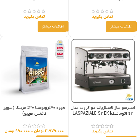
تماس بگیرید
تماس بگیرید
اطلاعات بیشتر
اطلاعات بیشتر
اسپرسو ساز لاسپازیاله دو گروپ مدل
قهوه 70%روبوستا 30% عربیکا (سوپر
s2 اتوماتیک| LASPAZIALE S2 EK
کافئین هیپو)
2GR
3.979.000
تومان
–
990.000
تومان
تماس بگیرید