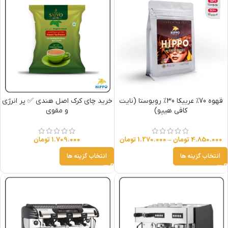
قهوه 70% عربیکا 30% روبوستا (نایت
خرید چای کرک اصل هندی ✅ پر انرژی
کافی هیپو)
و مقوی
4.850.000
تومان
–
1.270.000
تومان
1.709.000
تومان
انتخاب گزینه ها
انتخاب گزینه ها