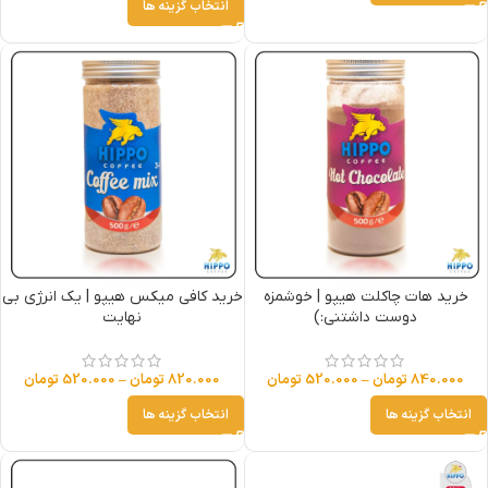
انتخاب گزینه ها
خرید هات چاکلت هیپو | خوشمزه
خرید کافی میکس هیپو | یک انرژی بی
دوست داشتنی:)
نهایت
840.000
تومان
–
520.000
تومان
820.000
تومان
–
520.000
تومان
انتخاب گزینه ها
انتخاب گزینه ها