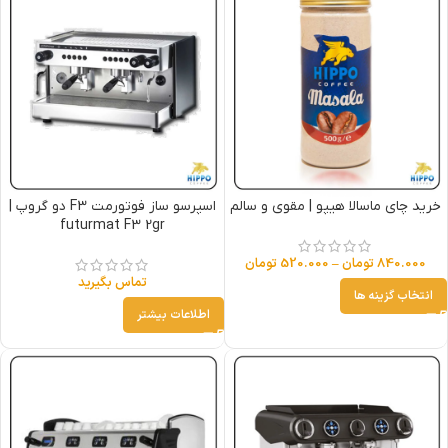
خرید چای ماسالا هیپو | مقوی و سالم
اسپرسو ساز فوتورمت F3 دو گروپ |
futurmat F3 2gr
840.000
تومان
–
520.000
تومان
تماس بگیرید
انتخاب گزینه ها
اطلاعات بیشتر