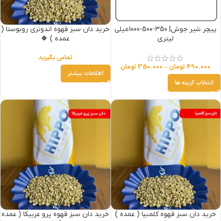
پیچر شیر جوش| 350-500-1000میلی
خرید دان سبز قهوه اندونزی روبوستا (
لیتری
عمده ) 🍀
تماس بگیرید
490.000
تومان
–
350.000
تومان
اطلاعات بیشتر
انتخاب گزینه ها
خرید دان سبز قهوه کلمبیا ( عمده )
خرید دان سبز قهوه پرو عربیکا ( عمده