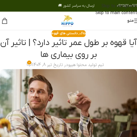
09352200919 ارسال به سراسر کشور 🚚
Skip to navigation
Skip to main content
منو
بلاگ
,
دانستنی های قهوه
آیا قهوه بر طول عمر تاثیر دارد؟ | تاثیر آن
بر روی بیماری ها
0
تیم تولید محتوا هیپو
در تاریخ تیر 8, 1404