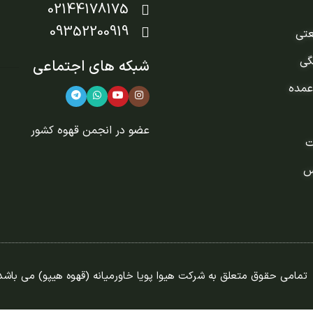
02144178175
09352200919
عتی
گی
شبکه های اجتماعی
عمده
عضو در
انجمن قهوه کشور
ت
س
تمامی حقوق متعلق به شرکت هیوا پویا خاورمیانه (قهوه هیپو) می باشد