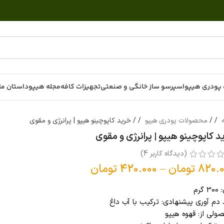
پودری هیپو
اسپرسو ساز خانگی و صنعتی
تجهیزات کافه
مجله هیپو
داستان ما
ه
/
محصولات پودری هیپو
/
خرید کاپوچینو هیپو | پرانرژی و مقوی
د کاپوچینو هیپو | پرانرژی و مقوی
(دیدگاه کاربر
4
)
820.0
تومان
–
420.000
تومان
 گرم
دم آوری پیشنهادی: ترکیب با آب داغ
ولی از: قهوه هیپو