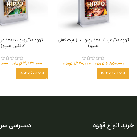
قهوه 70% عربیکا 30% روبوستا (نایت کافی
قهوه 70%رو
هیپو)
کافئین هیپو)
4.850.000
تومان
–
1.270.000
تومان
3.979.000
تومان
–
.000
انتخاب گزینه ها
انتخاب گزینه ها
خرید انواع قهوه
دسترسی سری