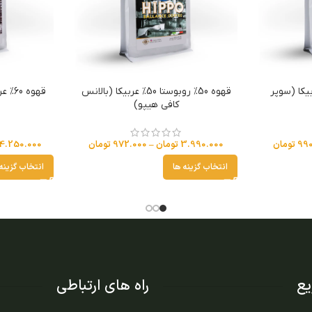
بوستا 30% عربیکا (سوپر
قهوه 50% روبوستا 50% عربیکا (بالانس
کافی هیپو)
990
تومان
3.990.000
تومان
–
972.000
تومان
4.250.000
انتخاب گزینه ها
انتخاب گزینه
ع
راه های ارتباطی