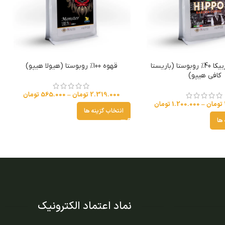
قهوه 60% عربیکا 40% روبوستا (باریستا
قهوه 100% روبوستا (هیولا هیپو)
کافی هیپو)
2.319.000
تومان
–
565.000
تومان
تومان
–
1.200.000
تومان
انتخاب گزینه ها
 ها
نماد اعتماد الکترونیک