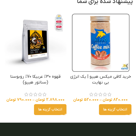
پیشنهاد شده برای شما
خرید کافی میکس هیپو | یک انرژی
قهوه 30% عربیکا 70% روبوستا
بی نهایت
(سناتور هیپو)
820.000
تومان
–
520.000
تومان
2.898.000
تومان
–
790.000
تومان
انتخاب گزینه ها
انتخاب گزینه ها