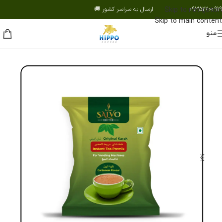
09352200919 ارسال به سراسر کشور 🚚
Skip to navigation
Skip to main content
منو