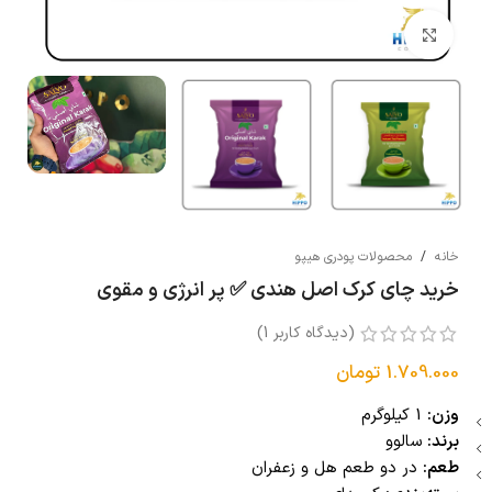
بزرگنمایی تصویر
خانه
/
محصولات پودری هیپو
خرید چای کرک اصل هندی ✅ پر انرژی و مقوی
(دیدگاه کاربر
1
)
1.709.000
تومان
وزن:
1 کیلوگرم
برند:
سالوو
طعم:
در دو طعم هل و زعفران