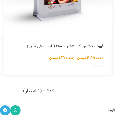
انتخاب گزینه ها
قهوه 70% عربیکا 30% روبوستا (نایت کافی هیپو)
4.850.000
تومان
–
1.270.000
تومان
5/5 - (1 امتیاز)
قهوه