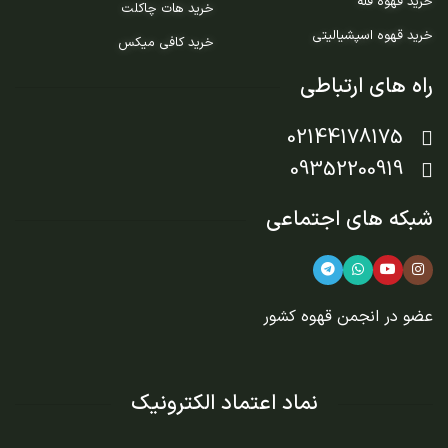
خرید قهوه فله
خرید هات چاکلت
خرید قهوه اسپشیالیتی
خرید کافی میکس
راه های ارتباطی
02144178175
09352200919
شبکه های اجتماعی
عضو در
انجمن قهوه کشور
نماد اعتماد الکترونیک