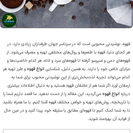
سوپر کافئین هیپو(70%روبوستا)
کاپوچینو هیپ
قوی ترین قهوه ایران
طعمی که ارزش امتحان کرد
مشاهده و خرید
مشاهده و خرید
قهوه، نوشیدنی محبوبی است که در سرتاسر جهان طرفداران زیادی دارد. در
هر کجای دنیا، قهوه با طعم‌ها و روال‌های مختلفی تهیه و مصرف می‌شود. از
قهوه‌های دمی و اسپرسو گرفته تا قهوه‌های سرد و لاته، هر کدام خاصیت‌ها و
مزایای خاص خود را دارند. به همین دلیل، شناسایی
انواع قهوه
و طرز تهیه هر
کدام می‌تواند تجربه لذت‌بخش‌تری از این نوشیدنی محبوب برای شما به
ارمغان آورد.اگر شما هم از عاشقان قهوه هستید و به دنبال اطلاعات بیشتری
درباره‌
انواع قهوه
می‌گردید، این مقاله را از دست ندهید. ما قصد داریم شما را
با تاریخچه، روش‌های تهیه و خواص مختلف قهوه آشنا کنیم. با ما همراه باشید
تا به شما کمک کنیم تا قهوه‌ای مطابق با سلیقه خود پیدا کنید و در عین حال
از فواید آن بهره‌مند شوید.