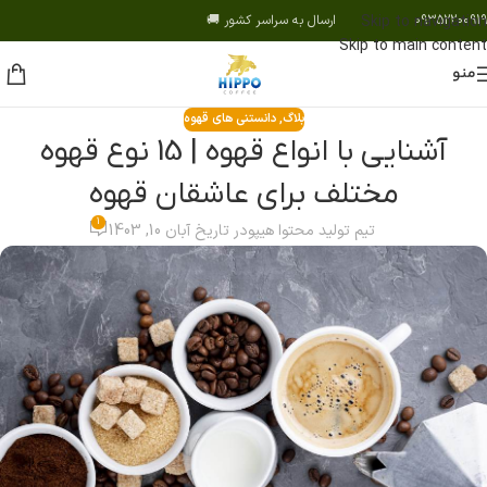
09352200919 ارسال به سراسر کشور 🚚
Skip to navigation
Skip to main content
منو
بلاگ
,
دانستنی های قهوه
آشنایی با انواع قهوه | 15 نوع قهوه
مختلف برای عاشقان قهوه
1
تیم تولید محتوا هیپو
در تاریخ آبان 10, 1403