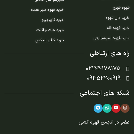
قهوه فوری
خرید قهوه سبز عمده
خرید دان قهوه
خرید کاپوچینو
خرید قهوه فله
خرید هات چاکلت
خرید قهوه اسپشیالیتی
خرید کافی میکس
راه های ارتباطی
02144178175
09352200919
شبکه های اجتماعی
عضو در
انجمن قهوه کشور