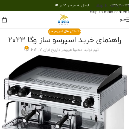
09352200919 ارسال به سراسر کشور 🚚
Skip to navigation
Skip to main content
منو
دانستنی های اسپرسو ساز
راهنمای خرید اسپرسو ساز وگا 2023
0
تیم تولید محتوا هیپو
در تاریخ آبان 7, 1402