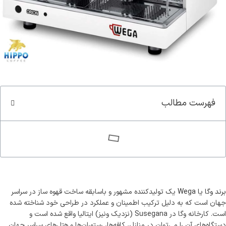
سوپر کافئین هیپو(70%روبوستا)
کاپوچینو هیپ
قوی ترین قهوه ایران
طعمی که ارزش امتحان کرد
مشاهده و خرید
مشاهده و خرید
فهرست مطالب
برند وگا یا Wega
یک تولیدکننده مشهور و باسابقه ساخت قهوه ساز در سراسر
جهان است که به دلیل ترکیب اطمینان و عملکرد در طراحی خود شناخته شده
است. کارخانه وگا در Susegana (نزدیک ونیز) ایتالیا واقع شده است و
دستگاه‌های آن را می‌توان در منازل، کافه‌ها، رستوران‌ها و هتل‌های سراسر جهان