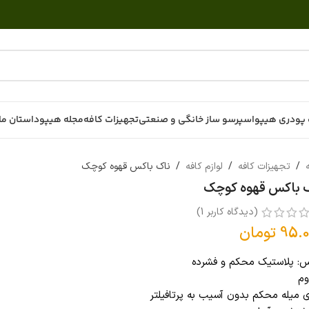
پودری هیپو
اسپرسو ساز خانگی و صنعتی
تجهیزات کافه
مجله هیپو
داستان ما
ه
/
تجهیزات کافه
/
لوازم کافه
/
ناک باکس قهوه کوچک
 باکس قهوه کوچک
(دیدگاه کاربر
1
)
95.0
تومان
: پلاستیک محکم و فشرده
وم
ی میله محکم بدون آسیب به پرتافیلتر