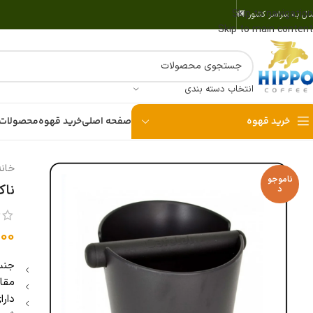
Skip to navigation
سال به سراسر کشور 🚚
Skip to main content
انتخاب دسته بندی
خرید قهوه
صفحه اصلی
خرید قهوه
محصولات 
خان
ناموجو
ناک
د
00
جنس
مقا
دارا