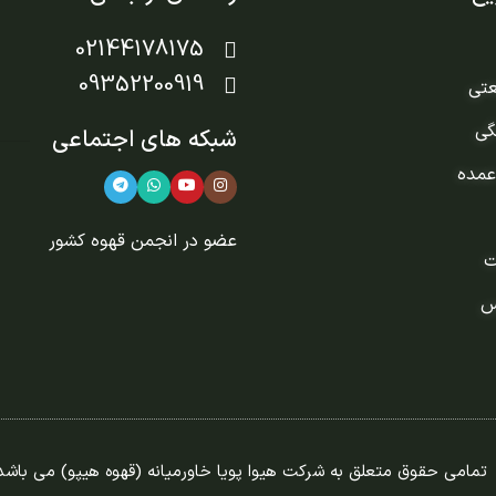
02144178175
09352200919
عتی
گی
شبکه های اجتماعی
عمده
عضو در
انجمن قهوه کشور
ت
س
تمامی حقوق متعلق به شرکت هیوا پویا خاورمیانه (قهوه هیپو) می باشد