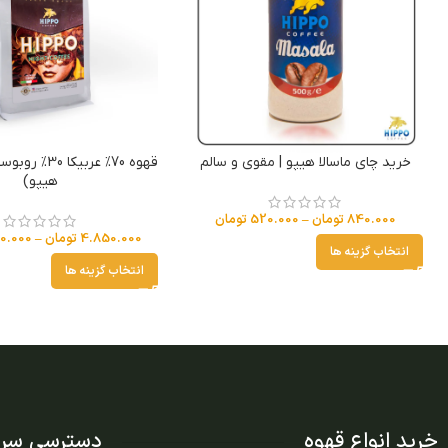
خرید چای ماسالا هیپو | مقوی و سالم
قهوه 70% عربیکا
هیپو)
840.000
تومان
–
520.000
تومان
4.850.000
تومان
–
70.000
انتخاب گزینه ها
انتخاب گزینه ها
خرید انواع قهوه
دسترسی سری