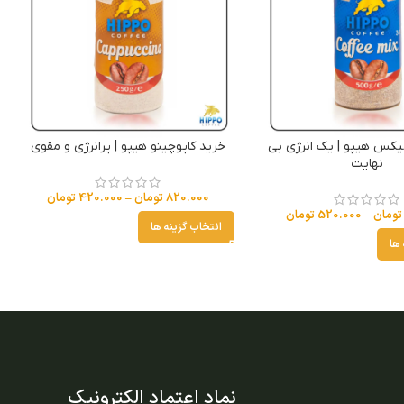
یکس هیپو | یک انرژی بی
خرید کاپوچینو هیپو | پرانرژی و مقوی
نهایت
820.000
تومان
–
420.000
تومان
تومان
–
520.000
تومان
انتخاب گزینه ها
 ها
نماد اعتماد الکترونیک