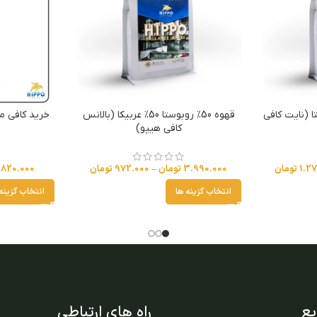
 30% روبوستا (نایت کافی
قهوه 50% روبوستا 50% عربیکا (بالانس
خرید کافی م
کافی هیپو)
1.2
تومان
3.990.000
تومان
–
972.000
تومان
820.000
انتخاب گزینه ها
انتخاب گزینه
ع
راه های ارتباطی