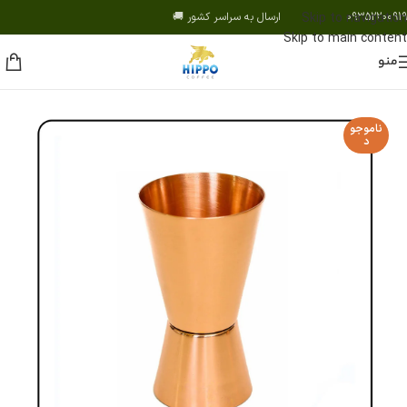
09352200919 ارسال به سراسر کشور 🚚
Skip to navigation
Skip to main content
منو
ناموجو
د