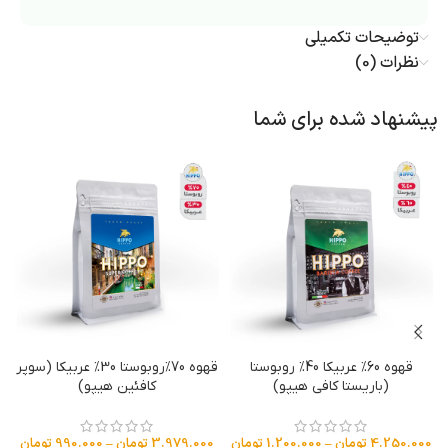
توضیحات تکمیلی
نظرات (0)
پیشنهاد شده برای شما
قهوه 60% عربیکا 40% روبوستا
قهوه 70%روبوستا 30% عربیکا (سوپر
(باریستا کافی هیپو)
کافئین هیپو)
4.250.000
تومان
–
1.200.000
تومان
3.979.000
تومان
–
990.000
تومان