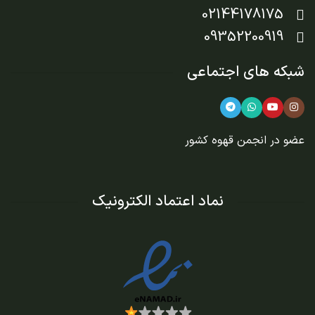
02144178175
09352200919
شبکه های اجتماعی
عضو در
انجمن قهوه کشور
نماد اعتماد الکترونیک