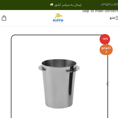
09352200919 ارسال به سراسر کشور 🚚
Skip to navigation
Skip to main content
منو
-15%
ناموجو
د