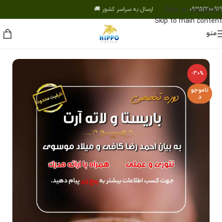
09352200919 ارسال به سراسر کشور 🚚
Skip to navigation
Skip to main content
منو
-30%
ناموجو
د