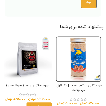
پیشنهاد شده برای شما
خرید کافی میکس هیپو | یک انرژی
قهوه 100% روبوستا (هیولا هیپو)
بی نهایت
2.319.000
تومان
–
565.000
تومان
820.000
تومان
–
520.000
تومان