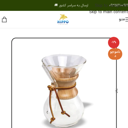
09352200919 ارسال به سراسر کشور 🚚
Skip to navigation
Skip to main content
منو
-7%
ناموجو
د