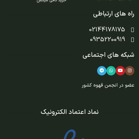
خرید کافی میکس
راه های ارتباطی
02144178175
09352200919
شبکه های اجتماعی
عضو در
انجمن قهوه کشور
نماد اعتماد الکترونیک