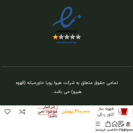
تمامی حقوق متعلق به شرکت هیوا پویا خاورمیانه (قهوه
هیپو) می باشد.
در انبار
قهوه ساز
410.000
تومان
موجود نمی
کلور رنگی
باشد
حصولات
وبلاگ
خانه
سبد خرید
منو