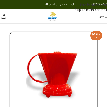
09352200919 ارسال به سراسر کشور 🚚
Skip to navigation
Skip to main content
منو
ناموجو
د