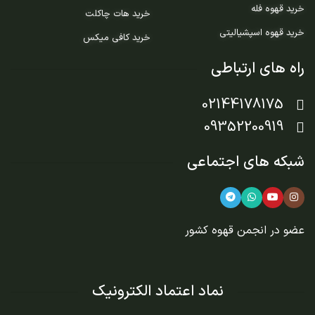
خرید قهوه فله
خرید هات چاکلت
خرید قهوه اسپشیالیتی
خرید کافی میکس
راه های ارتباطی
02144178175
09352200919
شبکه های اجتماعی
عضو در
انجمن قهوه کشور
نماد اعتماد الکترونیک