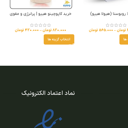
خرید کاپوچینو هیپو | پرانرژی و مقوی
تومان
–
565.000
تومان
820.000
تومان
–
420.000
تومان
 ها
انتخاب گزینه ها
نماد اعتماد الکترونیک