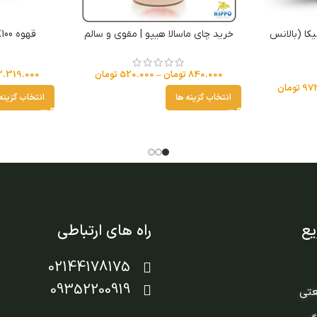
وبوستا 50% عربیکا (بالانس
خرید چای ماسالا هیپو | مقوی و سالم
قهوه 100% روبوستا (هیولا هیپو)
840.000
تومان
–
520.000
تومان
2.319.000
972
تومان
انتخاب گزینه ها
انتخاب گزینه
ع
راه های ارتباطی
02144178175
09352200919
عتی