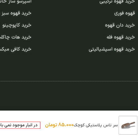
خرید قهوه ترکیبی
اسپرسو ساز خان
قهوه فوری
خرید قهوه سبز 
خرید دان قهوه
خرید کاپوچینو
خرید قهوه فله
خرید هات چاکل
خرید قهوه اسپشیالیتی
خرید کافی میک
85.000
تومان
در انبار موجود نمی با
سر تاس پلاستیکی کوچک