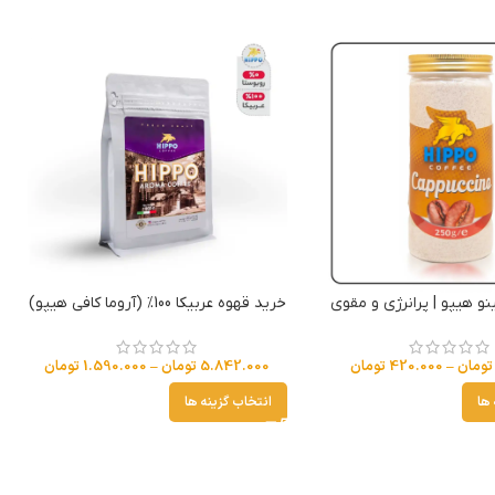
نو هیپو | پرانرژی و مقوی
خرید قهوه عربیکا 100% (آروما کافی هیپو)
تومان
–
420.000
تومان
5.842.000
تومان
–
1.590.000
تومان
 ها
انتخاب گزینه ها