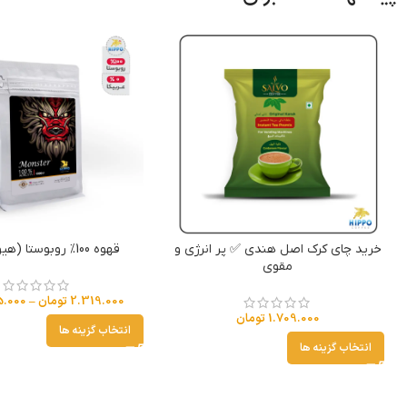
خرید چای کرک اصل هندی ✅ پر انرژی و
قهوه 100% روبوستا (هیولا هیپو)
مقوی
2.319.000
تومان
–
5.000
1.709.000
تومان
انتخاب گزینه ها
انتخاب گزینه ها