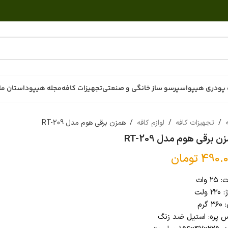
پودری هیپو
اسپرسو ساز خانگی و صنعتی
تجهیزات کافه
مجله هیپو
داستان ما
ه
/
تجهیزات کافه
/
لوازم کافه
/
همزن برقی هوم مدل RT-209
 برقی هوم مدل RT-209
490.0
تومان
۲ وات
۲ ولت
 گرم
 پره: استیل ضد زنگ