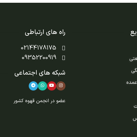
ع
راه های ارتباطی
02144178175
09352200919
عتی
گی
شبکه های اجتماعی
عمده
عضو در
انجمن قهوه کشور
ت
س