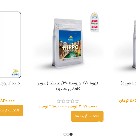
قهوه 70%روبوستا 30% عربیکا (سوپر
خرید کاپوچی
کافئین هیپو)
56
تومان
820.000
3.979.000
تومان
–
990.000
تومان
انتخاب گزینه
انتخاب گزینه ها