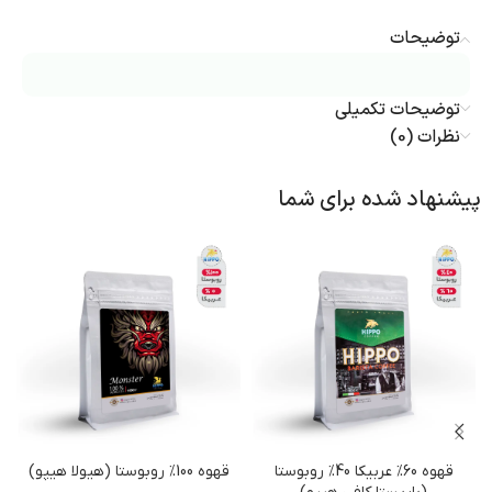
توضیحات
توضیحات تکمیلی
نظرات (0)
پیشنهاد شده برای شما
قهوه 60% عربیکا 40% روبوستا
قهوه 100% روبوستا (هیولا هیپو)