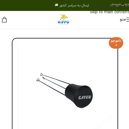
09352200919 ارسال به سراسر کشور 🚚
Skip to navigation
Skip to main content
منو
ناموجو
د