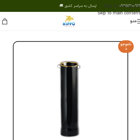
09352200919 ارسال به سراسر کشور 🚚
Skip to navigation
Skip to main content
منو
ناموجو
د