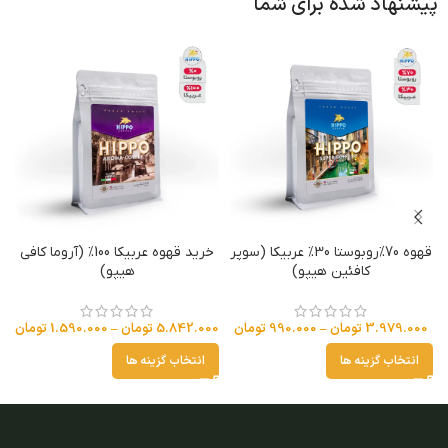
پیشنهاد شده برای شما
قهوه 70%روبوستا 30% عربیکا (سوپر
خرید قهوه عربیکا 100% (آروما کافی
کافئین هیپو)
هیپو)
3.979.000
تومان
–
990.000
تومان
5.842.000
تومان
–
1.590.000
تومان
انتخاب گزینه ها
انتخاب گزینه ها