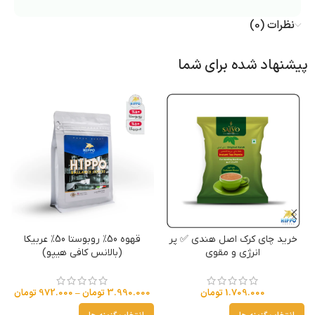
نظرات (0)
پیشنهاد شده برای شما
خرید چای کرک اصل هندی ✅ پر
قهوه 50% روبوستا 50% عربیکا
انرژی و مقوی
(بالانس کافی هیپو)
1.709.000
تومان
3.990.000
تومان
–
972.000
تومان
0