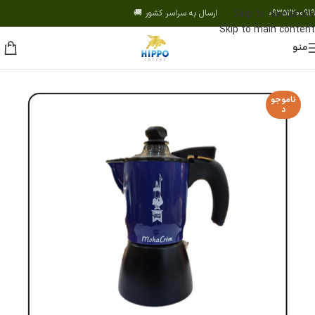
09352200919 ارسال به سراسر کشور 🚚
Skip to navigation
Skip to main content
منو
ناموجو
د