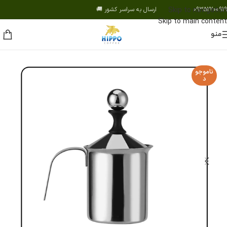
09352200919 ارسال به سراسر کشور 🚚
Skip to navigation
Skip to main content
منو
ناموجو
د