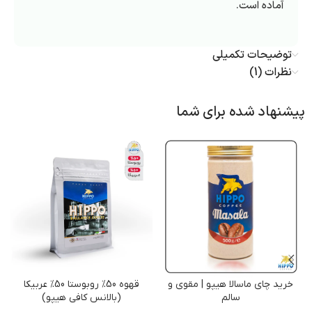
آماده است.
توضیحات تکمیلی
نظرات (1)
پیشنهاد شده برای شما
خرید چای ماسالا هیپو | مقوی و
قهوه 50% روبوستا 50% عربیکا
سالم
(بالانس کافی هیپو)