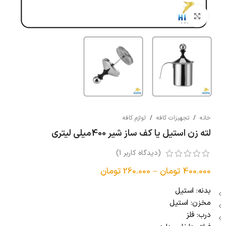
بزرگنمایی تصویر
خانه
/
تجهیزات کافه
/
لوازم کافه
لته زن استیل یا کف ساز شیر 400میلی لیتری
(دیدگاه کاربر
1
)
400.000
تومان
–
260.000
تومان
بدنه: استیل
مخزن: استیل
درب: فلز