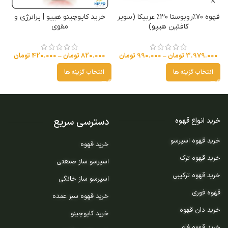
قهوه 70%روبوستا 30% عربیکا (سوپر
خرید کاپوچینو هیپو | پرانرژی و
کافئین هیپو)
مقوی
3.979.000
تومان
–
990.000
تومان
820.000
تومان
–
420.000
تومان
0
انتخاب گزینه ها
انتخاب گزینه ها
دسترسی سریع
خرید انواع قهوه
خرید قهوه اسپرسو
خرید قهوه
خرید قهوه ترک
اسپرسو ساز صنعتی
خرید قهوه ترکیبی
اسپرسو ساز خانگی
قهوه فوری
خرید قهوه سبز عمده
خرید دان قهوه
خرید کاپوچینو
خرید قهوه فله