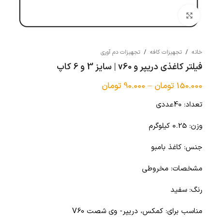
بزرگنمایی تصویر
خانه
/
تجهیزات کافه
/
تجهیزات دم آوری
فیلتر کاغذی دریپر و v60 | سایز 3 و 6 کاپ
150.000
تومان
–
90.000
تومان
تعداد: 40عددی
وزن: 0.25 کیلوگرم
جنس: کاغذ بامبو
مشخصات: مخروطی
رنگ: سفید
مناسب برای: کمکس، دریپر- وی شصت V60