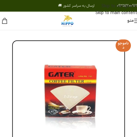
09352200919 ارسال به سراسر کشور 🚚
Skip to navigation
Skip to main content
منو
ناموجو
د