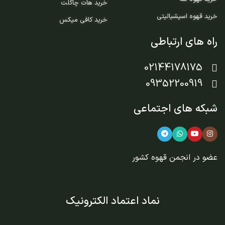
خرید هات چاکلت
خرید قهوه اسپشیالیتی
خرید کافی میکس
راه های ارتباطی
02144178175
09352200919
شبکه های اجتماعی
عضو در
انجمن قهوه کشور
نماد اعتماد الکترونیک