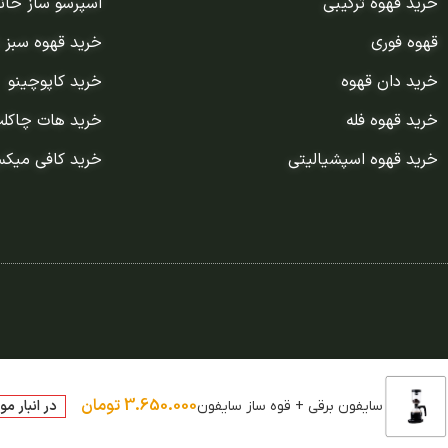
خرید قهوه ترکیبی
اسپرسو ساز خان
قهوه فوری
خرید قهوه سبز 
خرید دان قهوه
خرید کاپوچینو
خرید قهوه فله
خرید هات چاکل
خرید قهوه اسپشیالیتی
خرید کافی میک
3.650.000
تومان
در انبار م
سایفون برقی + قوه ساز سایفون