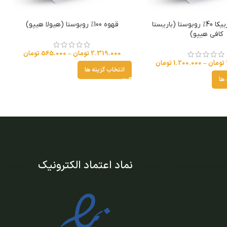
قهوه 60% عربیکا 40% روبوستا (باریستا
قهوه 100% روبوستا (هیولا هیپو)
کافی هیپو)
2.319.000
تومان
–
565.000
تومان
تومان
–
1.200.000
تومان
انتخاب گزینه ها
 ها
نماد اعتماد الکترونیک