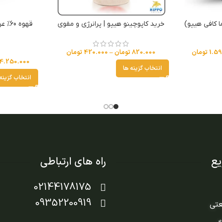
خرید کاپوچینو هیپو | پرانرژی و مقوی
1.59
تومان
820.000
تومان
–
420.000
تومان
4.250.000
انتخاب گزینه ها
انتخاب گزینه
ع
راه های ارتباطی
02144178175
09352200919
عتی