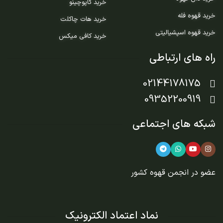
خرید کاپوچینو
خرید قهوه فله
خرید هات چاکلت
خرید قهوه اسپشیالیتی
خرید کافی میکس
راه های ارتباطی
02144178175
09352200919
شبکه های اجتماعی
عضو در
انجمن قهوه کشور
نماد اعتماد الکترونیک