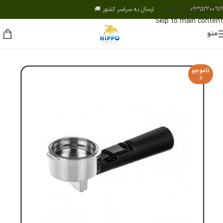
09352200919 ارسال به سراسر کشور 🚚
Skip to navigation
Skip to main content
منو
ناموجو
د