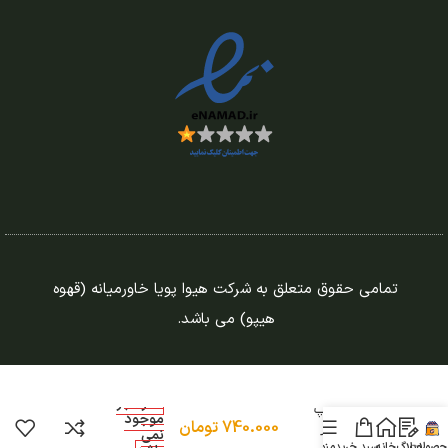
تمامی حقوق متعلق به شرکت هیوا پویا خاورمیانه (قهوه
هیپو) می باشد.
در انبار
دسته گروپ
موجود
740.000
تومان
اسپرسوساز
نمی
نوا(nova)
حصولات
وبلاگ
خانه
سبد خرید
منو