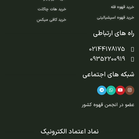
خرید قهوه فله
خرید هات چاکلت
خرید قهوه اسپشیالیتی
خرید کافی میکس
راه های ارتباطی
02144178175
09352200919
شبکه های اجتماعی
عضو در
انجمن قهوه کشور
نماد اعتماد الکترونیک