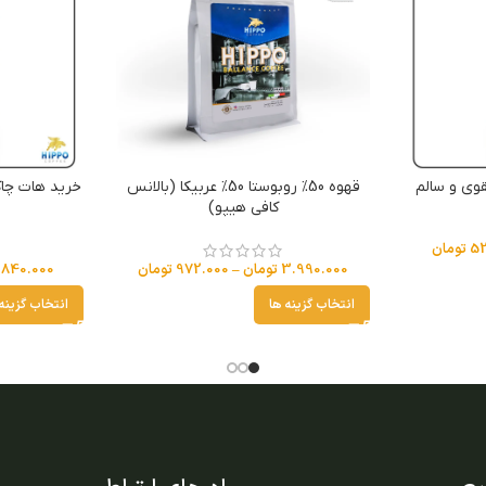
قوی و سالم
قهوه 50% روبوستا 50% عربیکا (بالانس
خرید هات چا
کافی هیپو)
52
تومان
3.990.000
تومان
–
972.000
تومان
840.000
انتخاب گزینه ها
انتخاب گزینه