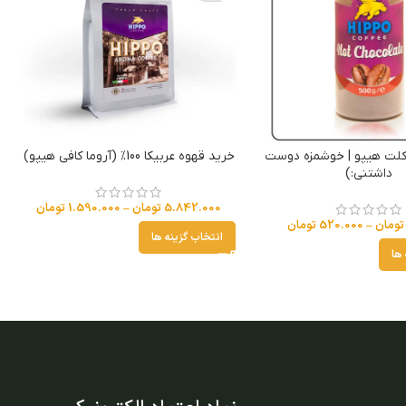
کلت هیپو | خوشمزه دوست
خرید قهوه عربیکا 100% (آروما کافی هیپو)
داشتنی:)
5.842.000
تومان
–
1.590.000
تومان
تومان
–
520.000
تومان
انتخاب گزینه ها
 ها