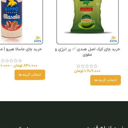
خرید چای کرک اصل هندی ✅ پر انرژی و
خرید چای ماسالا هیپو | م
مقوی
840.000
تومان
–
0.000
1.709.000
تومان
انتخاب گزینه ها
انتخاب گزینه ها