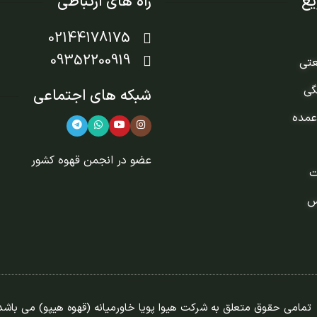
ع
راه های ارتباطی
02144178175
09352200919
عتی
گی
شبکه های اجتماعی
عمده
عضو در
انجمن قهوه کشور
ت
س
تمامی حقوق متعلق به شرکت هیوا پویا خاورمیانه (قهوه هیپو) می باشد