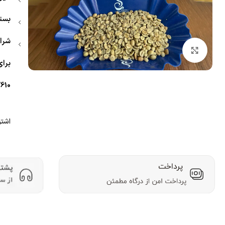
بسته
شرا
بزرگنمایی تصویر
برا
610
اشتر