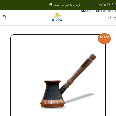
09352200919 ارسال به سراسر کشور 🚚
Skip to navigation
Skip to main content
منو
ناموجو
د