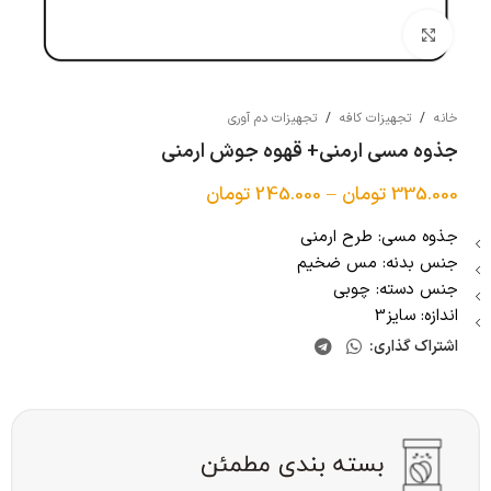
بزرگنمایی تصویر
خانه
/
تجهیزات کافه
/
تجهیزات دم آوری
جذوه مسی ارمنی+ قهوه جوش ارمنی
335.000
تومان
–
245.000
تومان
جذوه مسی: طرح ارمنی
جنس بدنه: مس ضخیم
جنس دسته: چوبی
اندازه: سایز3
اشتراک گذاری: