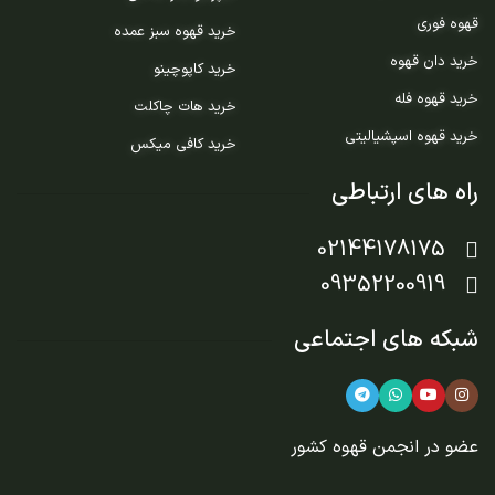
قهوه فوری
خرید قهوه سبز عمده
خرید دان قهوه
خرید کاپوچینو
خرید قهوه فله
خرید هات چاکلت
خرید قهوه اسپشیالیتی
خرید کافی میکس
راه های ارتباطی
02144178175
09352200919
شبکه های اجتماعی
عضو در
انجمن قهوه کشور