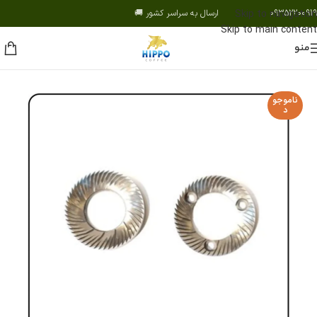
09352200919 ارسال به سراسر کشور 🚚
Skip to navigation
Skip to main content
منو
ناموجو
د