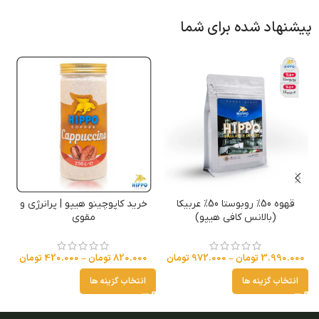
پیشنهاد شده برای شما
قهوه 50% روبوستا 50% عربیکا
خرید کاپوچینو هیپو | پرانرژی و
(بالانس کافی هیپو)
مقوی
3.990.000
تومان
–
972.000
تومان
820.000
تومان
–
420.000
تومان
انتخاب گزینه ها
انتخاب گزینه ها