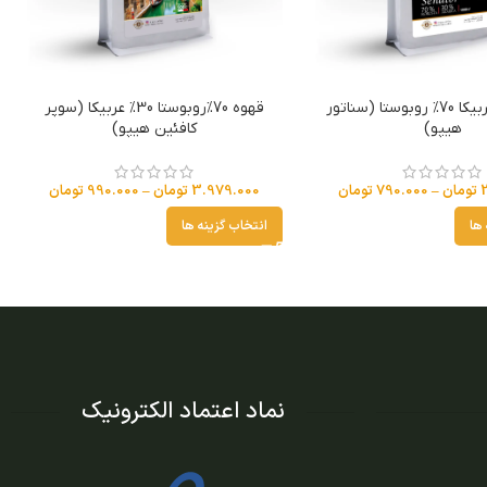
قهوه 30% عربیکا 70% روبوستا (سناتور
قهوه 70%روبوستا 30% عربیکا (سوپر
هیپو)
کافئین هیپو)
تومان
–
790.000
تومان
3.979.000
تومان
–
990.000
تومان
 ها
انتخاب گزینه ها
نماد اعتماد الکترونیک