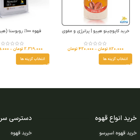
خرید کاپوچینو هیپو | پرانرژی و مقوی
قهوه 100% روبوستا (هیولا هیپو)
820.000
تومان
–
420.000
تومان
2.319.000
تومان
–
5.000
انتخاب گزینه ها
انتخاب گزینه ها
خرید انواع قهوه
دسترسی سری
خرید قهوه اسپرسو
خرید قهوه