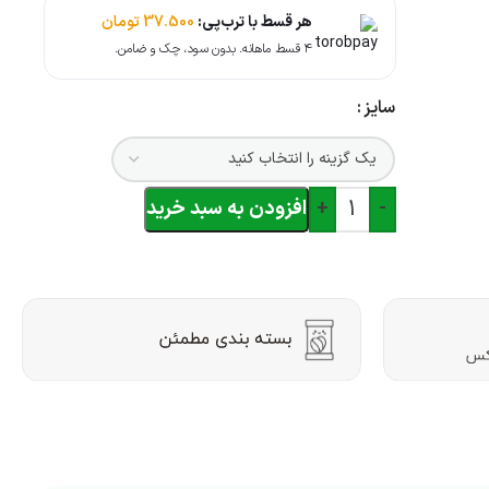
هر قسط با ترب‌پی:
37.500
تومان
۴ قسط ماهانه. بدون سود، چک و ضامن.
سایز
-
+
افزودن به سبد خرید