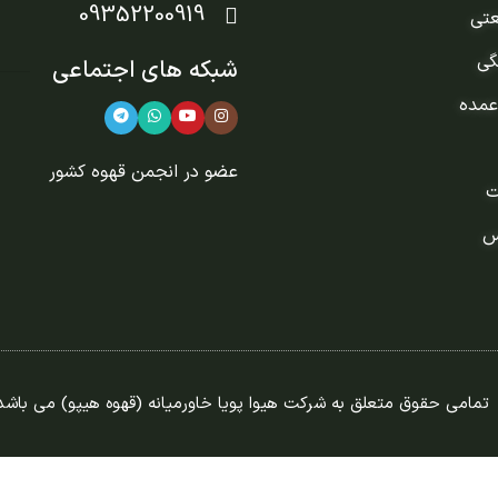
09352200919
عتی
گی
شبکه های اجتماعی
عمده
عضو در
انجمن قهوه کشور
ت
س
تمامی حقوق متعلق به شرکت هیوا پویا خاورمیانه (قهوه هیپو) می باشد