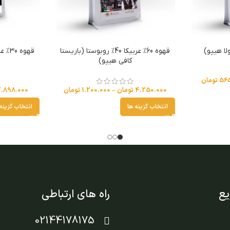
قهوه 60% عربیکا 40% روبوستا (باریستا
کافی هیپو)
56
تومان
4.250.000
تومان
–
1.200.000
تومان
2.898.000
انتخاب گزینه ها
انتخاب گزینه
ع
راه های ارتباطی
02144178175