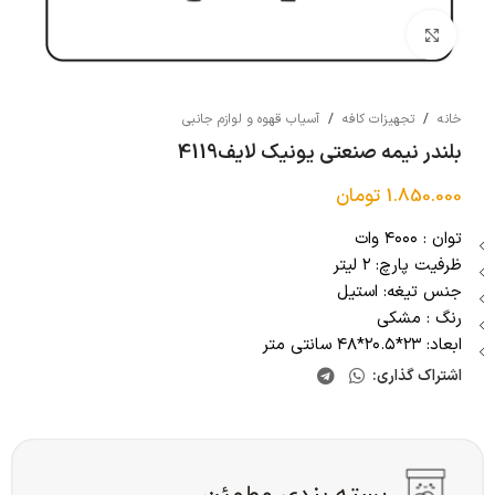
بزرگنمایی تصویر
خانه
/
تجهیزات کافه
/
آسیاب قهوه و لوازم جانبی
بلندر نیمه صنعتی یونیک لایف4119
1.850.000
تومان
توان : ۴۰۰۰ وات
ظرفیت پارچ: ۲ لیتر
جنس تیغه: استیل
رنگ : مشکی
ابعاد: ۲۳*۲۰.۵*۴۸ سانتی متر
اشتراک گذاری: