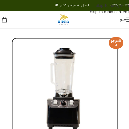
09352200919 ارسال به سراسر کشور 🚚
Skip to navigation
Skip to main content
منو
ناموجو
د